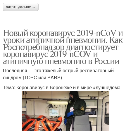
читать дальше →
Новый коронавирус 2019-nCoV и
уроки атипичной пневмонии. Как
Роспотребнадзор диагностирует
коронавирус 2019-nCOV и
атипичную пневмонию в России
Последняя — это тяжелый острый респираторный
синдром (ТОРС или SARS)
Тема: Коронавирус в Воронеже и в мире #лучшедома