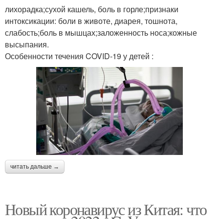
лихорадка;сухой кашель, боль в горле;признаки
интоксикации: боли в животе, диарея, тошнота,
слабость;боль в мышцах;заложенность носа;кожные
высыпания.
Особенности течения COVID-19 у детей :
читать дальше →
Новый коронавирус из Китая: что