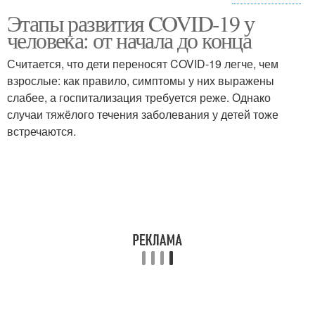
Этапы развития COVID-19 у
Коронавирус от
Человек без маски
человека: от начала до конца
контакта
Считается, что дети переносят COVID-19 легче, чем
взрослые: как правило, симптомы у них выражены
слабее, а госпитализация требуется реже. Однако
Новый коронавирус
Новые коронавирусы
случаи тяжёлого течения заболевания у детей тоже
встречаются.
Вакцины от нового
Вакцина от нового
коронавируса
коронавируса
Человек с
Здоровья при
коронавирусом
коронавирусе