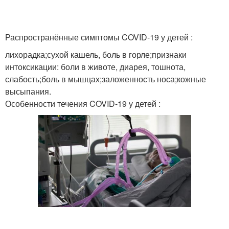
Человек без симптомов
Заражения от человека
Распространённые симптомы COVID-19 у детей :
лихорадка;сухой кашель, боль в горле;признаки
интоксикации: боли в животе, диарея, тошнота,
слабость;боль в мышцах;заложенность носа;кожные
высыпания.
Особенности течения COVID-19 у детей :