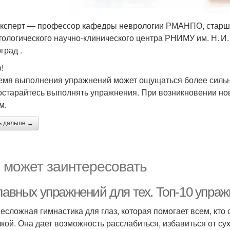
ксперт — профессор кафедры неврологии РМАНПО, старши
тологического научно-клинического центра РНИМУ им. Н. И.
град .
!
емя выполнения упражнений может ощущаться более сильно
постарайтесь выполнять упражнения. При возникновении н
м.
ь дальше →
 может заинтересовать
лавных упражнений для тех. Топ-10 упраж
несложная гимнастика для глаз, которая помогает всем, кт
зкой. Она дает возможность расслабиться, избавиться от сух