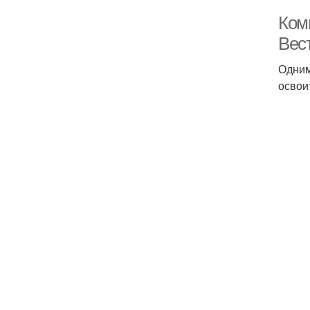
Ком
Вес
Одним
освои