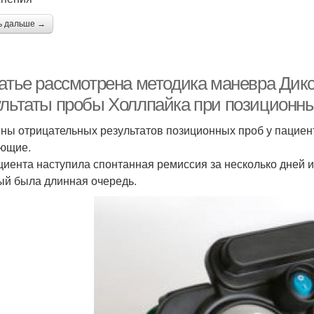
ь дальше →
татье рассмотрена методика маневра Дик
ультаты пробы Холлпайка при позиционны
ны отрицательных результатов позиционных проб у пациен
ющие.
ациента наступила спонтанная ремиссия за несколько дней ил
ый была длинная очередь.