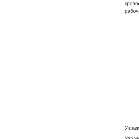
крово
рабоч
Упраж
Упраж