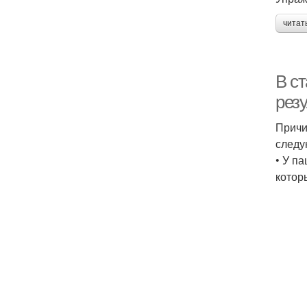
читат
В с
рез
Причи
следу
• У п
котор