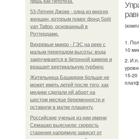
лишь как гипотеза.
Упр
53-Летняя Джоке - одна из многих
рав
женщин, которым помог фонд Spijt
(комп
van Tattoo, основанный в
Роттердаме.
1. По
Вихревые микро - ГЭС на реке с
10 ми
малым перепадом высоты: вода
закручивается в бетонной камере и
2. И.
вращает вертикальную турбину.
уровн
15-20
Жительница Башкирии больше не
платф
может иметь детей после того, как
медики сделали ей аборт на
шестом месяце беременности и
оставили в матке плаценту.
Российские ученые из нии имени
Семашко выяснили: скорость
старения напрямую зависит от