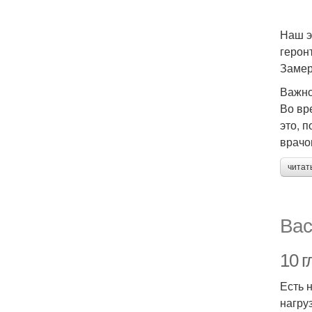
Наш э
герон
Замер
Важно
Во вр
это, 
врачо
читат
Вас
10 г
Есть 
нагру