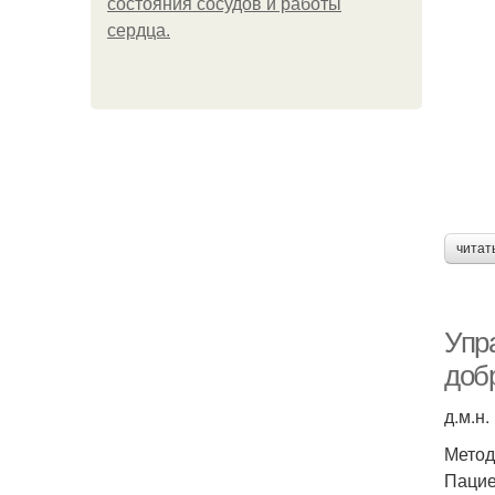
состояния сосудов и работы
сердца.
читат
Упр
доб
д.м.н.
Метод
Пацие