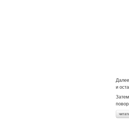
Далее
и ост
Затем
повор
читат