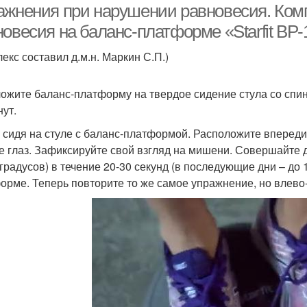
ажнения при нарушении равновесия. Ком
новесия на баланс-платформе «Starfit BP
лекс составил д.м.н. Маркин С.П.)
ложите баланс-платформу на твердое сидение стула со спинк
нут.
п. сидя на стуле с баланс-платформой. Расположите впереди
е глаз. Зафиксируйте свой взгляд на мишени. Совершайте 
 градусов) в течение 20-30 секунд (в последующие дни – до
орме. Теперь повторите то же самое упражнение, но влево