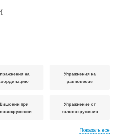
И
пражнения на
Упражнения на
координацию
равновесие
Шишонин при
Упражнение от
оловокружении
головокружения
Показать все