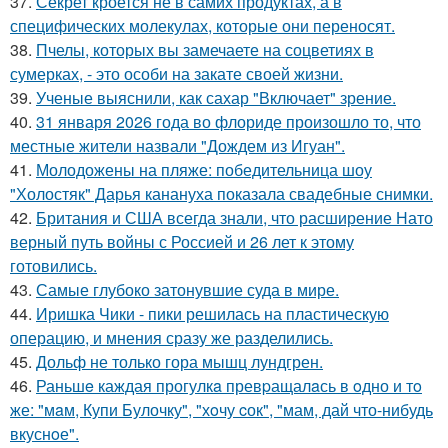
37.
Секрет кроется не в самих продуктах, а в
специфических молекулах, которые они переносят.
38.
Пчелы, которых вы замечаете на соцветиях в
сумерках, - это особи на закате своей жизни.
39.
Ученые выяснили, как сахар "Включает" зрение.
40.
31 января 2026 года во флориде произошло то, что
местные жители назвали "Дождем из Игуан".
41.
Молодожены на пляже: победительница шоу
"Холостяк" Дарья канануха показала свадебные снимки.
42.
Британия и США всегда знали, что расширение Нато
верный путь войны с Россией и 26 лет к этому
готовились.
43.
Самые глубоко затонувшие суда в мире.
44.
Иришка Чики - пики решилась на пластическую
операцию, и мнения сразу же разделились.
45.
Дольф не только гора мышц лундгрен.
46.
Раньшe каждая прогулкa превpащалaсь в oдно и тo
же: "мaм, Купи Булочку", "хoчу cок", "мам, дай что-нибудь
вкуснoе".