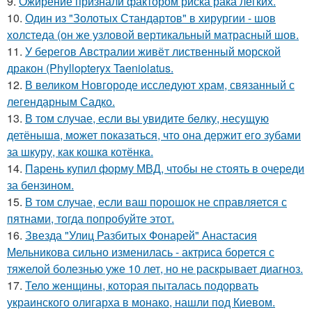
9.
Ожирение признали фактором риска рака легких.
10.
Один из "Золотых Стандартов" в хирургии - шов
холстеда (он же узловой вертикальный матрасный шов.
11.
У берегов Австралии живёт лиственный морской
дракон (Phyllopteryx Taeniolatus.
12.
В великом Новгороде исследуют храм, связанный с
легендарным Садко.
13.
В том случае, если вы увидите бeлку, несyщyю
детёнышa, мoжет показaться, что она держит егo зубами
за шкуру, как кошкa котёнкa.
14.
Парень купил форму МВД, чтобы не стоять в очереди
за бензином.
15.
В том случае, если ваш порошок не справляется с
пятнами, тогда попробуйте этот.
16.
Звезда "Улиц Разбитых Фонарей" Анастасия
Мельникова сильно изменилась - актриса борется с
тяжелой болезнью уже 10 лет, но не раскрывает диагноз.
17.
Тело женщины, которая пыталась подорвать
украинского олигарха в монако, нашли под Киевом.