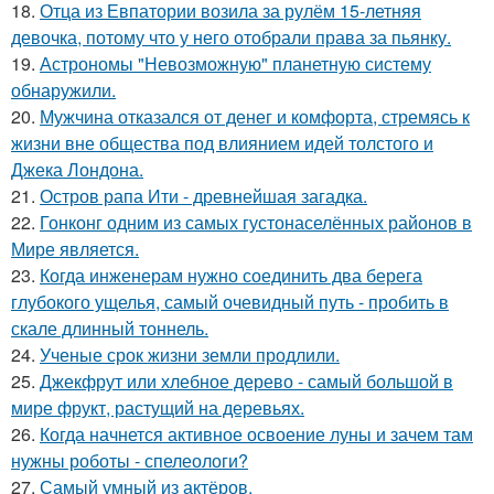
18.
Отца из Евпатории возила за рулём 15-летняя
девочка, потому что у него отобрали права за пьянку.
19.
Астрономы "Невозможную" планетную систему
обнаружили.
20.
Мужчина отказался от денег и комфорта, стремясь к
жизни вне общества под влиянием идей толстого и
Джека Лондона.
21.
Остров рапа Ити - древнейшая загадка.
22.
Гонконг одним из самых густонаселённых районов в
Мире является.
23.
Когда инженерам нужно соединить два берега
глубокого ущелья, самый очевидный путь - пробить в
скале длинный тоннель.
24.
Ученые срок жизни земли продлили.
25.
Джекфрут или хлебное дерево - самый большой в
мире фрукт, растущий на деревьях.
26.
Когда начнется активное освоение луны и зачем там
нужны роботы - спелеологи?
27.
Самый умный из актёров.