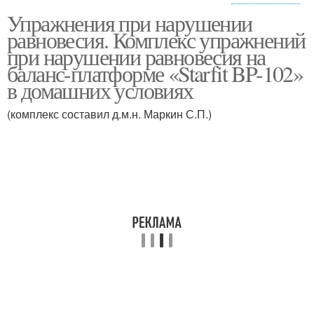
Упражнения при нарушении
Упражнения при
равновесия. Комплекс упражнений
головокружении
при нарушении равновесия на
баланс-платформе «Starfit BP-102»
в домашних условиях
(комплекс составил д.м.н. Маркин С.П.)