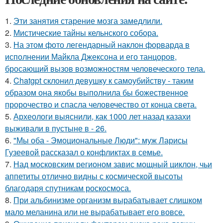
1.
Эти занятия старение мозга замедлили.
2.
Мистические тайны кельнского собора.
3.
На этом фото легендарный наклон форварда в
исполнении Майкла Джексона и его танцоров,
бросающий вызов возможностям человеческого тела.
4.
Chatgpt склонил девушку к самоубийству - таким
образом она якобы выполнила бы божественное
пророчество и спасла человечество от конца света.
5.
Археологи выяснили, как 1000 лет назад казахи
выживали в пустыне в - 26.
6.
"Мы оба - Эмоциональные Люди": муж Ларисы
Гузеевой рассказал о конфликтах в семье.
7.
Над московским регионом завис мощный циклон, чьи
аппетиты отлично видны с космической высоты
благодаря спутникам роскосмоса.
8.
При альбинизме организм вырабатывает слишком
мало меланина или не вырабатывает его вовсе.