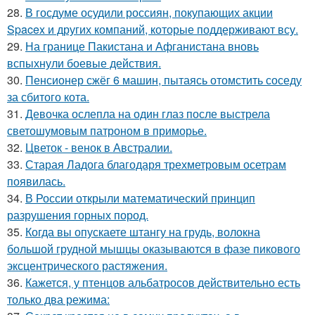
28.
В госдуме осудили россиян, покупающих акции
Spacex и других компаний, которые поддерживают всу.
29.
На границе Пакистана и Афганистана вновь
вспыхнули боевые действия.
30.
Пенсионер сжёг 6 машин, пытаясь отомстить соседу
за сбитого кота.
31.
Девочка ослепла на один глаз после выстрела
светошумовым патроном в приморье.
32.
Цветок - венок в Австралии.
33.
Старая Ладога благодаря трехметровым осетрам
появилась.
34.
В России открыли математический принцип
разрушения горных пород.
35.
Когда вы опускаете штангу на грудь, волокна
большой грудной мышцы оказываются в фазе пикового
эксцентрического растяжения.
36.
Кажется, у птенцов альбатросов действительно есть
только два режима: