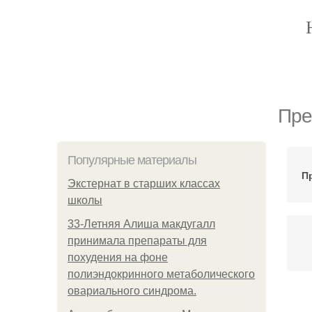
Пре
Популярные материалы
П
Экстернат в старших классах
школы
33-Летняя Алиша макдугалл
принимала препараты для
похудения на фоне
полиэндокринного метаболического
овариального синдрома.