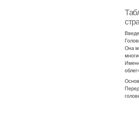
Таб
стр
Введ
Голов
Она м
многи
Именн
облег
Основ
Перед
голов