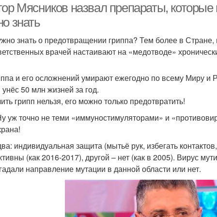
тор Мясников назвал препараты, которые 
но знать
ужно знать о предотвращении гриппа? Тем более в Стране, 
ветственных врачей настаивают на «медотводе» хроническ
иппа и его осложнений умирают ежегодно по всему Миру и 
 унёс 50 млн жизней за год.
ить грипп нельзя, его можно только предотвратить!
Ну уж точно не теми «иммуностимуляторами» и «противови
крана!
два: индивидуальная защита (мытьё рук, избегать контакто
тивны (как 2016-2017), другой – нет (как в 2005). Вирус мут
гадали направление мутации в данной области или нет.