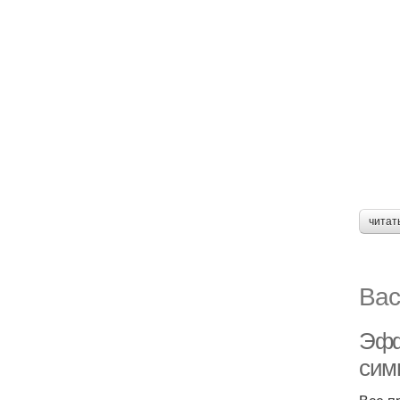
читат
Вас
Эфф
сим