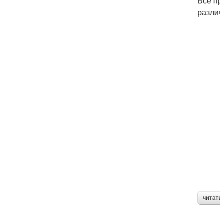
Все п
разли
читат