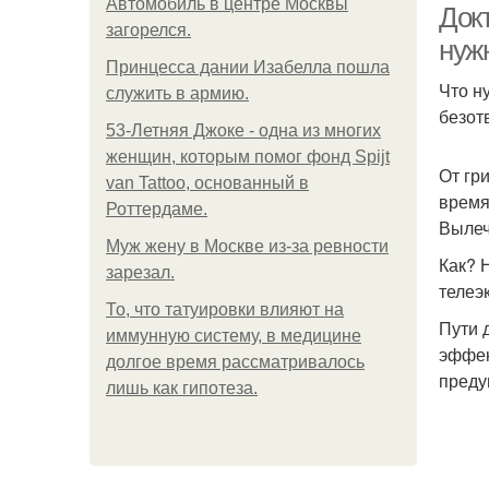
Автомобиль в центре Москвы
Док
загорелся.
нуж
Принцесса дании Изабелла пошла
Что н
служить в армию.
безот
53-Летняя Джоке - одна из многих
женщин, которым помог фонд Spijt
От гр
van Tattoo, основанный в
время
Роттердаме.
Вылеч
Mуж жену в Москве из-за ревности
Как? 
зарезал.
телеэ
То, что татуировки влияют на
Пути 
иммунную систему, в медицине
эффек
долгое время рассматривалось
преду
лишь как гипотеза.