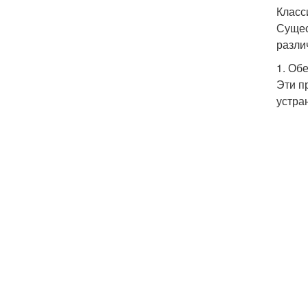
Класс
Сущес
разли
1. Об
Эти п
устра