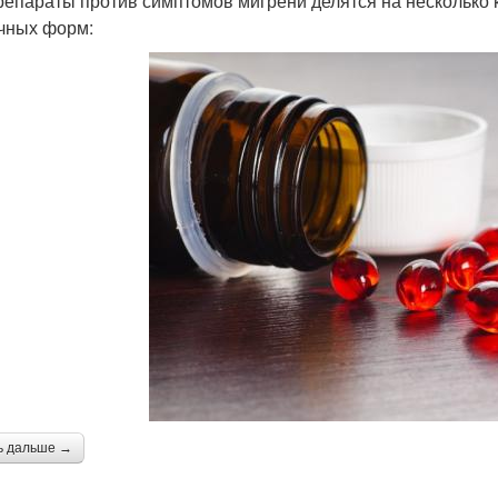
репараты против симптомов мигрени делятся на несколько 
чных форм:
ь дальше →