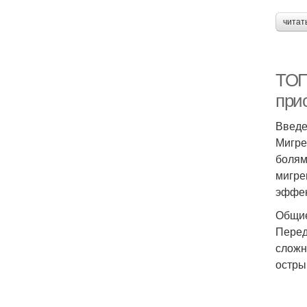
читат
ТОП
при
Введ
Мигре
болям
мигре
эффек
Общие
Перед
сложн
остры