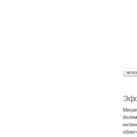
читат
Эфф
Мигре
болям
интен
облег