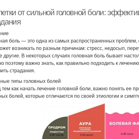
летки от сильной головной боли: эффект
адания
ение
ная боль — это одна из самых распространенных проблем, 
ожет возникать по разным причинам: стресс, недосып, пер
е другие. В некоторых случаях головная боль бывает настол
о поэтому важно знать, как правильно подходить к лечению
чить страдания.
ные типы головных болей
 тем как начать лечение головной боли, важно понять ее п
ных болей, которые отличаются по своей этиологии и симпт