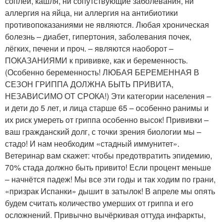
соплей, кашля, ни сопутствующие заболевания, ни
аллергия на яйца, ни аллергия на антибиотики
противопоказаниями не являются. Любая хроническая
болезнь – диабет, гипертония, заболевания почек,
лёгких, печени и проч. – являются наоборот –
ПОКАЗАНИЯМИ к прививке, как и беременность.
(Особенно беременность! ЛЮБАЯ БЕРЕМЕННАЯ В
СЕЗОН ГРИППА ДОЛЖНА БЫТЬ ПРИВИТА,
НЕЗАВИСИМО ОТ СРОКА!) Эти категории населения –
и дети до 5 лет, и лица старше 65 – особенно ранимы и
их риск умереть от гриппа особенно высок! Прививки –
ваш гражданский долг, с точки зрения биологии мы –
стадо! И нам необходим «стадный иммунитет».
Ветеринар вам скажет: чтобы предотвратить эпидемию,
70% стада должно быть привито! Если процент меньше
– начнётся падеж! Мы все эти годы и так ходим по грани,
«призрак Испанки» дышит в затылок! В апреле мы опять
будем считать количество умерших от гриппа и его
осложнений. Привычно вычёркивая оттуда инфаркты,