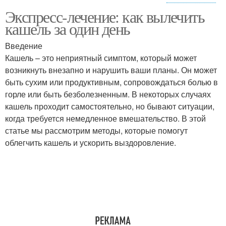
Экспресс-лечение: как вылечить
Упражнения при
Физические упражнения
кашель за один день
воспалении
Введение
Кашель – это неприятный симптом, который может
Упражнения для
Упражнения при
возникнуть внезапно и нарушить ваши планы. Он может
быстрого
пневмонии
быть сухим или продуктивным, сопровождаться болью в
выздоровления
горле или быть безболезненным. В некоторых случаях
кашель проходит самостоятельно, но бывают ситуации,
когда требуется немедленное вмешательство. В этой
Упражнения для
Дыхательные пути
статье мы рассмотрим методы, которые помогут
восстановления
облегчить кашель и ускорить выздоровление.
Человек к упражнениям
Дыхательная система