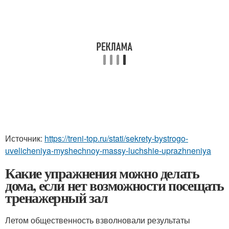
Источник:
https://treni-top.ru/stati/sekrety-bystrogo-
uvelicheniya-myshechnoy-massy-luchshie-uprazhneniya
Какие упражнения можно делать
дома, если нет возможности посещать
тренажерный зал
Летом общественность взволновали результаты