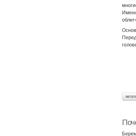
многи
Именн
облег
Основ
Перед
голов
читат
Поч
Берем