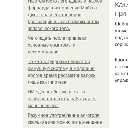
На этом фото легендарный наклон
Как
форварда в исполнении Майкла
при
Джексона и его танцоров,
бросающий вызов возможностям
Шейны
человеческого тела.
утомл
под к
Чего ждать после прививки:
серье
основные симптомы и
рекомендации
Компл
То, что татуировки влияют на
остео
иммунную систему, в медицине
качес
долгое время рассматривалось
упраж
лишь как гипотеза.
ИИ сделает богаче всех - и
особенно тех, кто зарабатывает
меньше всего.
Разумное употребление алкоголя:
сколько вина можно пить женщине