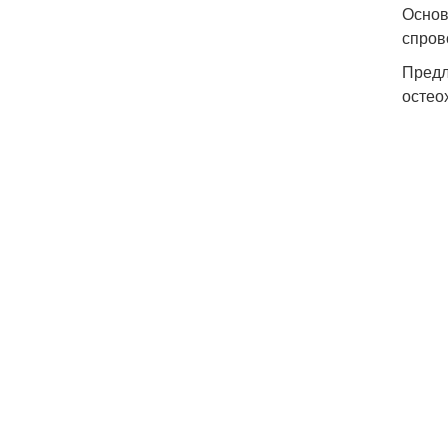
Основ
спров
Предл
остео