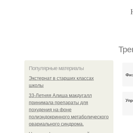
Тре
Популярные материалы
Физ
Экстернат в старших классах
школы
33-Летняя Алиша макдугалл
Упр
принимала препараты для
похудения на фоне
полиэндокринного метаболического
овариального синдрома.