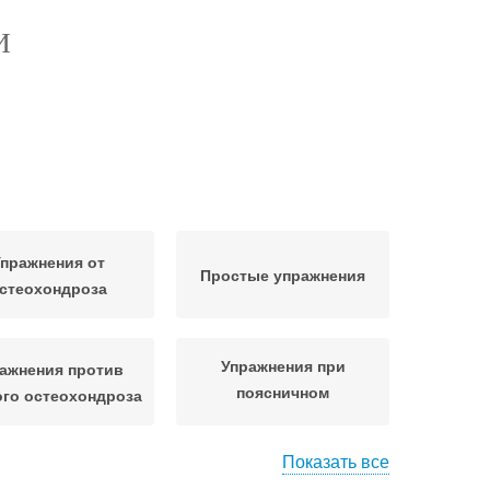
И
пражнения от
Простые упражнения
стеохондроза
Упражнения при
ажнения против
поясничном
го остеохондроза
остеохондрозе
Показать все