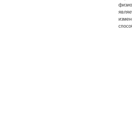
физио
являе
измен
спосо