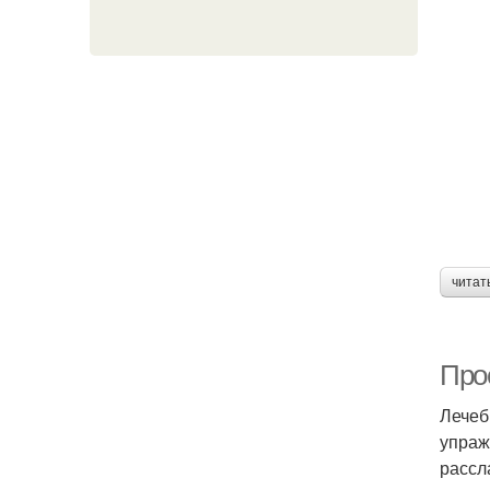
читат
Про
Лечеб
упраж
рассл