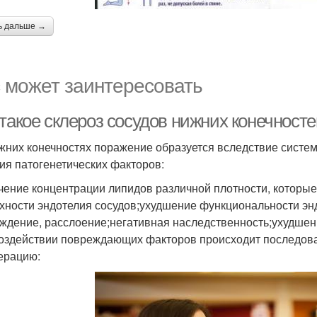
ь дальше →
 может заинтересовать
 такое склероз сосудов нижних конечност
жних конечностях поражение образуется вследствие систе
ия патогенетических факторов:
чение концентрации липидов различной плотности, которые
хности эндотелия сосудов;ухудшение функциональности эн
ждение, расслоение;негативная наследственность;ухудшен
оздействии повреждающих факторов происходит последов
ерацию: