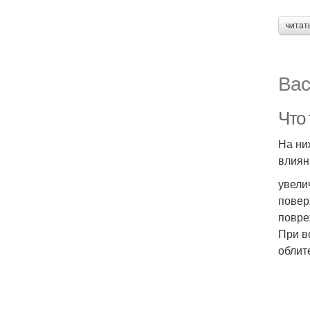
читат
Вас
Что
На ни
влиян
увели
повер
повре
При в
облит