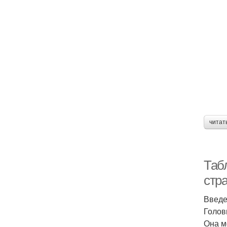
читат
Таб
стр
Введ
Голов
Она м