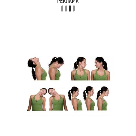
Гимнастика при шейном
Простые упражнения
остеохондрозе
Остеохондроз в
Упражнения для снятия
домашних условиях
Тренировочные
упражнения