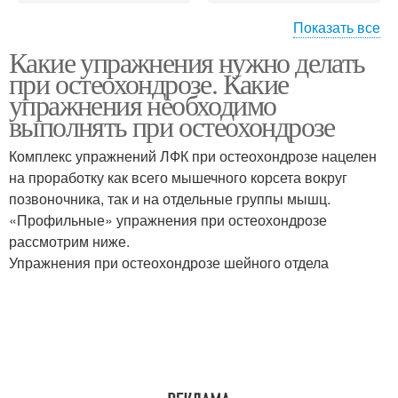
Показать все
Какие упражнения нужно делать
Упражнения против
Упражнения при шейном
при остеохондрозе. Какие
шейного остеохондроза
остеохондрозе
упражнения необходимо
выполнять при остеохондрозе
Комплекс упражнений ЛФК при остеохондрозе нацелен
Остеохондроз в период
Поясничный отдел
на проработку как всего мышечного корсета вокруг
позвоночника, так и на отдельные группы мышц.
«Профильные» упражнения при остеохондрозе
рассмотрим ниже.
Упражнения для
Зарядка при
Упражнения при остеохондрозе шейного отдела
позвоночника
остеохондрозе
Упражнения для
Позвоночник при
грудного отдела
остеохондрозе