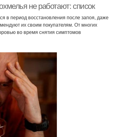
похмелья не работают: список
ся в период восстановления после запоя, даже
мендуют их своим покупателям. От многих
сир от похмелья
Похмелие от пива
доровью во время снятия симптомов