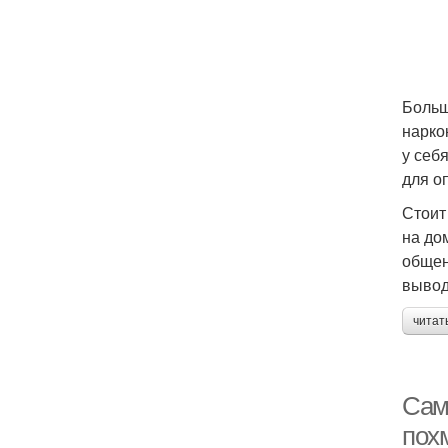
Больш
нарко
у себ
для о
Стоит
на до
общен
вывод
читат
Сам
пох