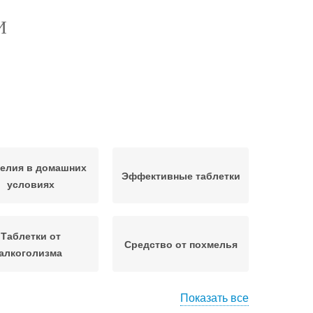
И
елия в домашних
Эффективные таблетки
условиях
Таблетки от
Средство от похмелья
алкоголизма
Показать все
раты от похмелья
Шипучие таблетки