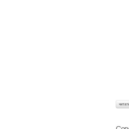
читат
Сов