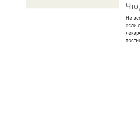
Что 
Не вс
если 
Со
лекар
пости