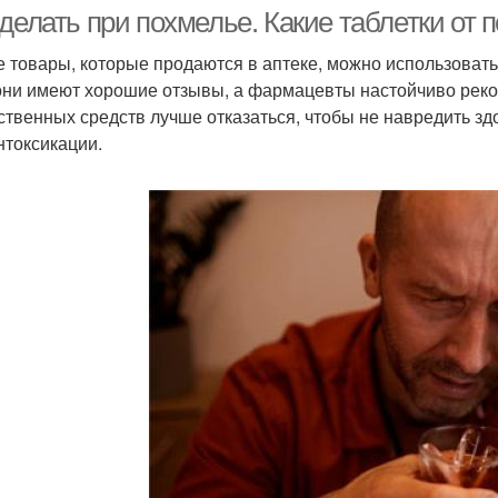
похмелье
делать при похмелье. Какие таблетки от 
е товары, которые продаются в аптеке, можно использовать
они имеют хорошие отзывы, а фармацевты настойчиво реко
Энтеросорбенты при
рбенты от похмелья
Элик
ственных средств лучше отказаться, чтобы не навредить з
похмелье
нтоксикации.
Пиво без похмелья