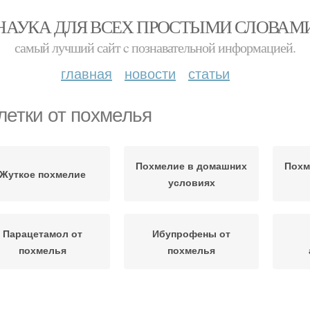
НАУКА ДЛЯ ВСЕХ ПРОСТЫМИ СЛОВАМ
самый лучший сайт c познавательной информацией.
главная
новости
статьи
летки от похмелья
Похмелие в домашних
Похм
Жуткое похмелие
условиях
Парацетамол от
Ибупрофены от
похмелья
похмелья
Препараты при
едства от похмелья
Препа