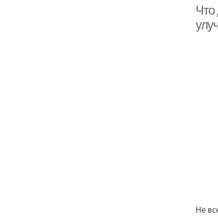
Что
улу
Не вс