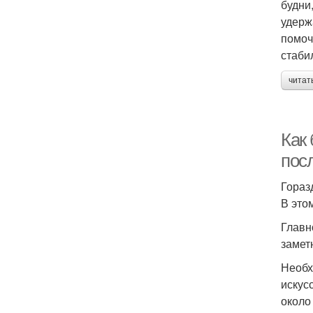
будни
удерж
помоч
стаби
читат
Как
пос
Гораз
В это
Главн
замет
Необх
искус
около