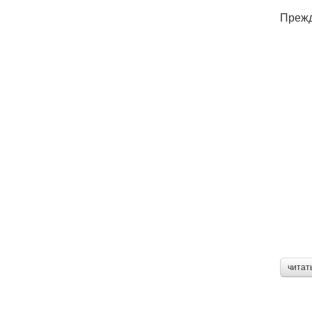
Прежд
читат