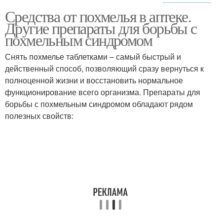
Средства от похмелья в аптеке.
Сорбенты от похмелья
Аптечные средства
Другие препараты для борьбы с
похмельным синдромом
Снять похмелье таблетками – самый быстрый и
Энтеросорбенты при
действенный способ, позволяющий сразу вернуться к
Народные средства
похмелье
полноценной жизни и восстановить нормальное
функционирование всего организма. Препараты для
борьбы с похмельным синдромом обладают рядом
полезных свойств:
Антипохмельные
Эликсир от похмелья
средства