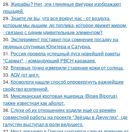
28.
Жирафы? Нет, эти глиняные фигурки изображают
лошадей.
29.
Знаете ли вы, что все вокруг нас - от воздуха,
которым мы дышим, до топлива, которое движет миром,
- связано с одним удивительным элементом?
30.
Эксперимент поставил под сомнение посадку на
ледяных спутниках Юпитера и Сатурна.
31.
Россия провела успешный пуск новейшей ракеты
"Сармат", - командующий РВСН каракаев.
32.
Впервые точно измерили старение кожи от солнца.
33.
AGV (от англ.
34.
Космологи нашли способ опровергнуть важнейшее
свойство вселенной.
35.
Мексиканская кротовая ящерица (Bipes Biporus),
также известная как айолот.
36.
Слухи об их отношениях ходили ещё со времён
совместной работы на проекте "Звёзды в Джунглях", где
галустян выступал в роли ведущего.
37.
Мост аркадико в Греции считается самым древним из