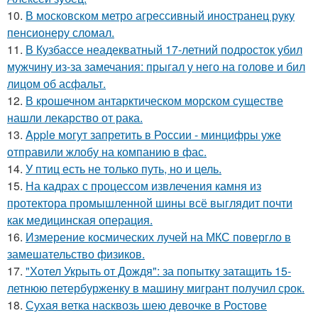
10.
В московском метро агрессивный иностранец руку
пенсионеру сломал.
11.
В Кузбассе неадекватный 17-летний подросток убил
мужчину из-за замечания: прыгал у него на голове и бил
лицом об асфальт.
12.
В крошечном антарктическом морском существе
нашли лекарство от рака.
13.
Apple могут запретить в России - минцифры уже
отправили жлобу на компанию в фас.
14.
У птиц есть не только путь, но и цель.
15.
На кадрах с процессом извлечения камня из
протектора промышленной шины всё выглядит почти
как медицинская операция.
16.
Измерение космических лучей на МКС повергло в
замешательство физиков.
17.
"Хотел Укрыть от Дождя": за попытку затащить 15-
летнюю петербурженку в машину мигрант получил срок.
18.
Сухая ветка насквозь шею девочке в Ростове