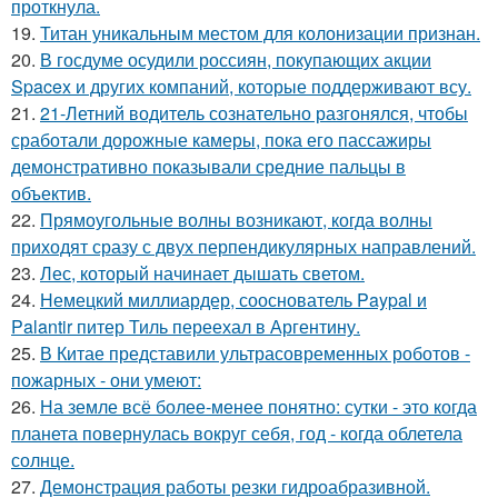
проткнула.
19.
Титан уникальным местом для колонизации признан.
20.
В госдуме осудили россиян, покупающих акции
Spacex и других компаний, которые поддерживают всу.
21.
21-Летний водитель сознательно разгонялся, чтобы
сработали дорожные камеры, пока его пассажиры
демонстративно показывали средние пальцы в
объектив.
22.
Прямоугольные волны возникают, когда волны
приходят сразу с двух перпендикулярных направлений.
23.
Лес, который начинает дышать светом.
24.
Немецкий миллиардер, сооснователь Paypal и
Palantir питер Тиль переехал в Аргентину.
25.
В Китае представили ультрасовременных роботов -
пожарных - они умеют:
26.
На земле всё более-менее понятно: сутки - это когда
планета повернулась вокруг себя, год - когда облетела
солнце.
27.
Демонстрация работы резки гидроабразивной.