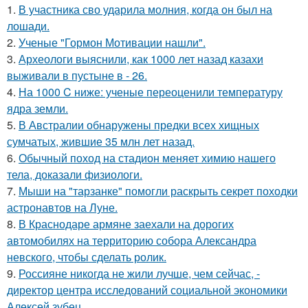
1.
В участника сво ударила молния, когда он был на
лошади.
2.
Ученые "Гормон Мотивации нашли".
3.
Археологи выяснили, как 1000 лет назад казахи
выживали в пустыне в - 26.
4.
На 1000 C ниже: ученые переоценили температуру
ядра земли.
5.
В Австралии обнаружены предки всех хищных
сумчатых, жившие 35 млн лет назад.
6.
Обычный поход на стадион меняет химию нашего
тела, доказали физиологи.
7.
Мыши на "тарзанке" помогли раскрыть секрет походки
астронавтов на Луне.
8.
В Краснодаре армяне заехали на дорогих
автомобилях на территорию собора Александра
невского, чтобы сделать ролик.
9.
Россияне никогда не жили лучше, чем сейчас, -
директор центра исследований социальной экономики
Алексей зубец.