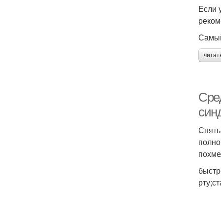
Если 
реком
Самый
читат
Сре
син
Снять
полно
похме
быстр
рту;с