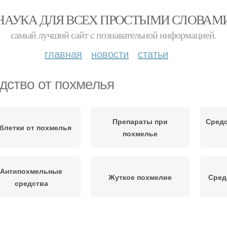
НАУКА ДЛЯ ВСЕХ ПРОСТЫМИ СЛОВАМ
самый лучший сайт c познавательной информацией.
главная
новости
статьи
дство от похмелья
Препараты при
Средс
блетки от похмелья
похмелье
Антипохмельные
Жуткое похмелие
Сред
средства
Парацетамол от
Сильное похмелие