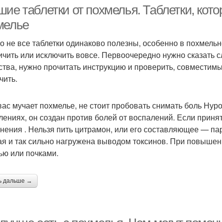
похмелья
шие таблетки от похмелья. Таблетки, кот
мелье
о не все таблетки одинаково полезны, особенно в похмельн
ичить или исключить вовсе. Первоочередно нужно сказать 
ства, нужно прочитать инструкцию и проверить, совместимы 
чить.
вас мучает похмелье, не стоит пробовать снимать боль Нур
лениях, он создан против болей от воспалений. Если принят
нения . Нельзя пить цитрамон, или его составляющее — пар
ая и так сильно нагружена выводом токсинов. При повышен
ью или почками.
ь дальше →