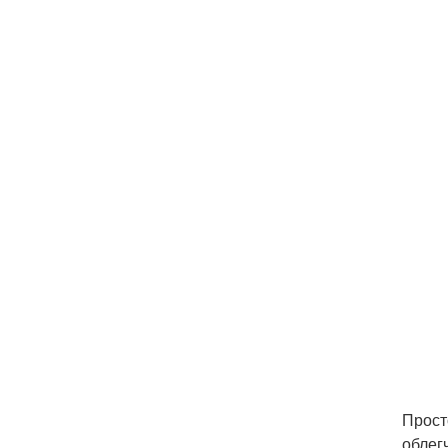
Прост
облег