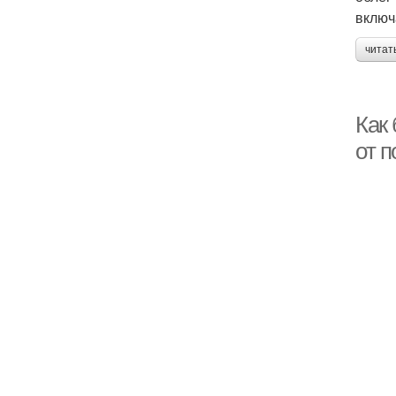
включ
читат
Как
от 