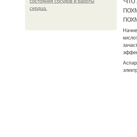
Что
состояния сосудов и работы
пох
сердца.
пох
Начне
кисло
зачас
эффек
Аспар
элект