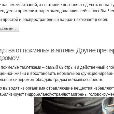
у вас имеется запой, а состояние позволяет сделать попытку
ендуется применить зарекомендовавшие себя способы. Че
 простой и распространенный вариант включает в себя:
ь дальше →
дства от похмелья в аптеке. Другие пре
дромом
 похмелье таблетками – самый быстрый и действенный спос
ценной жизни и восстановить нормальное функционировани
льным синдромом обладают рядом полезных свойств:
о выводят из организма отравляющие вещества;избавляют о
табилизируют гидробаланс;устраняют мигрень, головокружен