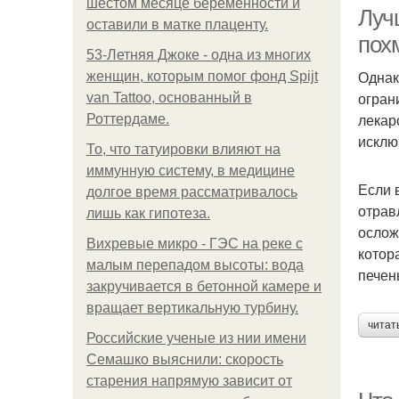
шестом месяце беременности и
Луч
оставили в матке плаценту.
пох
53-Летняя Джоке - одна из многих
Однак
женщин, которым помог фонд Spijt
огран
van Tattoo, основанный в
лекар
Роттердаме.
исклю
То, что татуировки влияют на
иммунную систему, в медицине
Если 
долгое время рассматривалось
отрав
лишь как гипотеза.
ослож
Вихревые микро - ГЭС на реке с
котор
малым перепадом высоты: вода
печен
закручивается в бетонной камере и
вращает вертикальную турбину.
читат
Российские ученые из нии имени
Семашко выяснили: скорость
старения напрямую зависит от