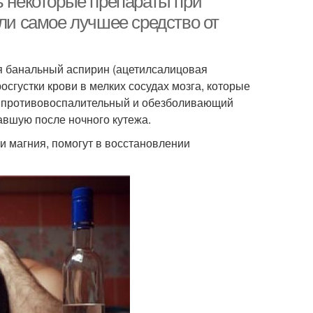
ь некоторые препараты при
 ли самое лучшее средство от
я банальный аспирин (ацетилсалицовая
росгустки крови в мелких сосудах мозга, которые
т противовоспалительный и обезболивающий
давшую после ночного кутежа.
и магния, помогут в восстановлении