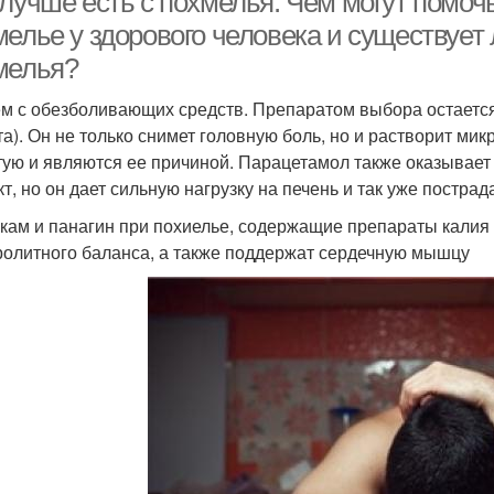
 лучше есть с похмелья. Чем могут помоч
мелье у здорового человека и существует
мелья?
м с обезболивающих средств. Препаратом выбора остаетс
та). Он не только снимет головную боль, но и растворит мик
тую и являются ее причиной. Парацетамол также оказывае
т, но он дает сильную нагрузку на печень и так уже постра
кам и панагин при похиелье, содержащие препараты калия 
ролитного баланса, а также поддержат сердечную мышцу