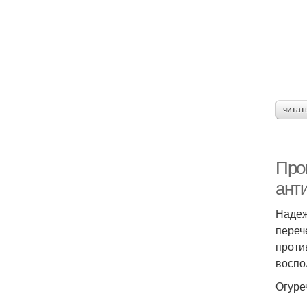
читат
Про
ант
Надеж
переч
проти
воспо
Огуре