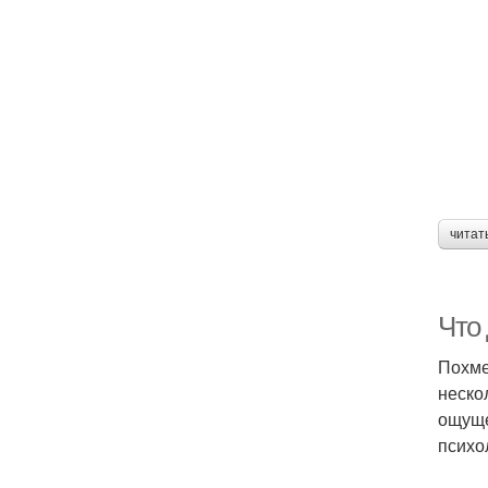
читат
Что
Похме
неско
ощуще
психо