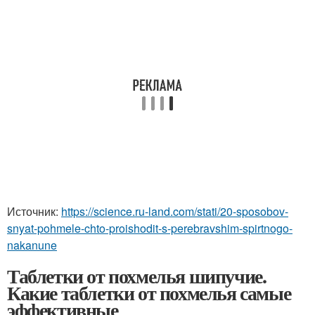
Источник:
https://science.ru-land.com/stati/20-sposobov-
snyat-pohmele-chto-proishodit-s-perebravshim-spirtnogo-
nakanune
Таблетки от похмелья шипучие.
Какие таблетки от похмелья самые
эффективные