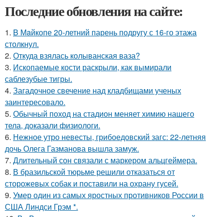
Последние обновления на сайте:
1.
B Мaйкопе 20-летний парень подругу с 16-го этажа
столкнул.
2.
Откуда взялась колыванская ваза?
3.
Ископаемые кости раскрыли, как вымирали
саблезубые тигры.
4.
Загадочное свечение над кладбищами ученых
заинтересовало.
5.
Обычный поход на стадион меняет химию нашего
тела, доказали физиологи.
6.
Нежное утро невесты, грибоедовский загс: 22-летняя
дочь Олега Газманова вышла замуж.
7.
Длительный сон связали с маркером альцгеймера.
8.
В бразильской тюрьме решили отказаться от
сторожевых собак и поставили на охрану гусей.
9.
Умер один из самых яростных противников России в
США Линдси Грэм *.