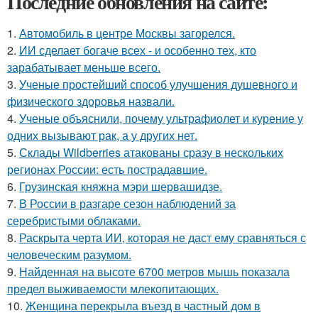
Последние обновления на сайте:
1.
Автомобиль в центре Москвы загорелся.
2.
ИИ сделает богаче всех - и особенно тех, кто
зарабатывает меньше всего.
3.
Ученые простейший способ улучшения душевного и
физического здоровья назвали.
4.
Ученые объяснили, почему ультрафиолет и курение у
одних вызывают рак, а у других нет.
5.
Склады Wildberries атакованы сразу в нескольких
регионах России: есть пострадавшие.
6.
Грузинская княжна мэри шервашидзе.
7.
В России в разгаре сезон наблюдений за
серебристыми облаками.
8.
Раскрыта черта ИИ, которая не даст ему сравняться с
человеческим разумом.
9.
Найденная на высоте 6700 метров мышь показала
предел выживаемости млекопитающих.
10.
Женщина перекрыла въезд в частный дом в