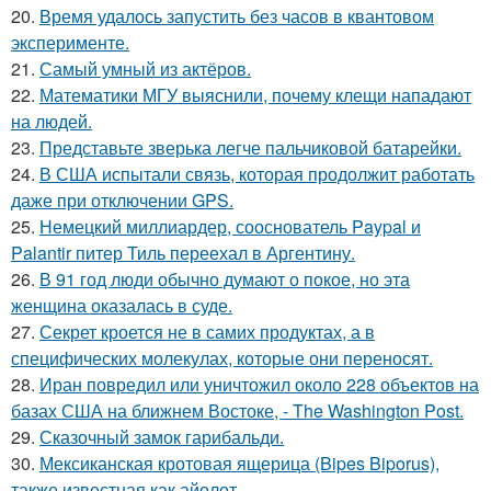
20.
Время удалось запустить без часов в квантовом
эксперименте.
21.
Самый умный из актёров.
22.
Математики МГУ выяснили, почему клещи нападают
на людей.
23.
Представьте зверька легче пальчиковой батарейки.
24.
В США испытали связь, которая продолжит работать
даже при отключении GPS.
25.
Немецкий миллиардер, сооснователь Paypal и
Palantir питер Тиль переехал в Аргентину.
26.
В 91 год люди обычно думают о покое, но эта
женщина оказалась в суде.
27.
Секрет кроется не в самих продуктах, а в
специфических молекулах, которые они переносят.
28.
Иран повредил или уничтожил около 228 объектов на
базах США на ближнем Востоке, - The Washington Post.
29.
Сказочный замок гарибальди.
30.
Мексиканская кротовая ящерица (Bipes Biporus),
также известная как айолот.