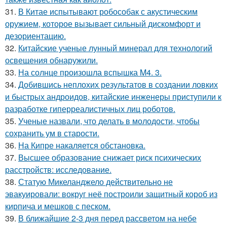
31.
В Китае испытывают робособак с акустическим
оружием, которое вызывает сильный дискомфорт и
дезориентацию.
32.
Китайские ученые лунный минерал для технологий
освещения обнаружили.
33.
На солнце произошла вспышка M4. 3.
34.
Добившись неплохих результатов в создании ловких
и быстрых андроидов, китайские инженеры приступили к
разработке гиперреалистичных лиц роботов.
35.
Ученые назвали, что делать в молодости, чтобы
сохранить ум в старости.
36.
На Кипре накаляется обстановка.
37.
Высшее образование снижает риск психических
расстройств: исследование.
38.
Статую Микеланджело действительно не
эвакуировали: вокруг неё построили защитный короб из
кирпича и мешков с песком.
39.
В ближайшие 2-3 дня перед рассветом на небе