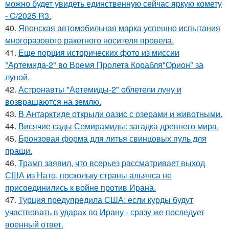
можно будет увидеть единственную сейчас яркую комету
- C/2025 R3.
40.
Японская автомобильная марка успешно испытания
многоразового ракетного носителя провела.
41.
Еще порция исторических фото из миссии
"Артемида-2" во Время Пролета Корабля"Орион" за
луной.
42.
Астронавты "Артемиды-2" облетели луну и
возвращаются на землю.
43.
В Антарктиде открыли оазис с озерами и животными.
44.
Висячие сады Семирамиды: загадка древнего мира.
45.
Бронзовая форма для литья свинцовых пуль для
пращи.
46.
Трамп заявил, что всерьез рассматривает выход
США из Нато, поскольку страны альянса не
присоединились к войне против Ирана.
47.
Турция предупредила США: если курды будут
участвовать в ударах по Ирану - сразу же последует
военный ответ.