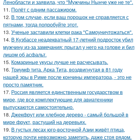
Ленобласти и заявила, что "Мужчины Нынче уже не те".
11.
Полёт с одним пассажиром.
12.
В том случае, если ваш порошок не справляется с
пятнами, тогда попробуйте этот.
13.
Ученые заставили клетки рака "Самоуничтожаться".
14.
В Кузбассе неадекватный 17-летний подросток убил
мужчину из-за замечания: прыгал у него на голове и бил
лицом об асфальт.
15.
Комариные укусы лучше не расчесывать.
16.
Триумф тита. Арка Тита, воздвигнутая в 81 году
нашей эры в Риме после кончины императора, - это не
просто памятник.
17.
Россия является единственным государством в
мире, где все комплектующие для авиатехники
выпускаются самостоятельно.
18.
Джекфрут или хлебное дерево - самый большой в
мире фрукт, растущий на деревьях.
19.
В густых лесах юго-восточной Азии живёт птица,
которую почти невозможно заметить, даже стоя рядом.