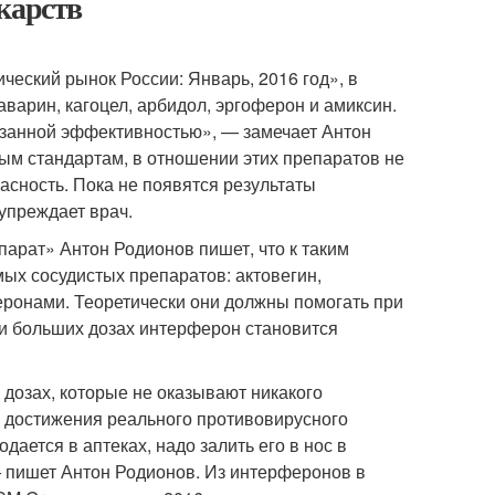
карств
ский рынок России: Январь, 2016 год», в
арин, кагоцел, арбидол, эргоферон и амиксин.
азанной эффективностью», — замечает Антон
м стандартам, в отношении этих препаратов не
асность. Пока не появятся результаты
дупреждает врач.
парат» Антон Родионов пишет, что к таким
ых сосудистых препаратов: актовегин,
феронами. Теоретически они должны помогать при
ри больших дозах интерферон становится
дозах, которые не оказывают никакого
ля достижения реального противовирусного
ается в аптеках, надо залить его в нос в
— пишет Антон Родионов. Из интерферонов в