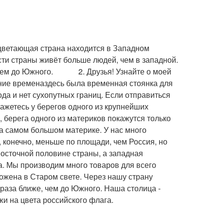
та­ющая страна находится в Западном
сти страны живёт больше людей, чем в западной.
, чем до Южного. 2. Друзья! Узнайте о моей
авние временаздесь была временная стоянка для
да и нет сухо­путных границ. Если отправиться
окажетесь у берегов одного из крупнейших
 берега одного из материков покажу­тся только
 самом большом материке. У нас много
 конечно, меньше по площади, чем Россия, но
восточной половине страны, а западная
ра. Мы производим много товаров для всего
ена в Старом свете. Через нашу страну
раза ближе, чем до Южного. Наша столица -
и на цвета российского флага.