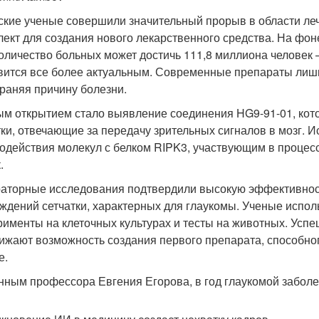
ские ученые совершили значительный прорыв в области ле
лект для создания нового лекарственного средства. На фон
количество больных может достичь 111,8 миллиона человек
вится все более актуальным. Современные препараты лиш
траняя причину болезни.
м открытием стало выявление соединения HG9-91-01, кото
тки, отвечающие за передачу зрительных сигналов в мозг. 
одействия молекул с белком RIPK3, участвующим в процес
.
аторные исследования подтвердили высокую эффективнос
ждений сетчатки, характерных для глаукомы. Ученые испо
рименты на клеточных культурах и тесты на животных. Усп
ижают возможность создания первого препарата, способног
е.
нным профессора Евгения Егорова, в год глаукомой заболе