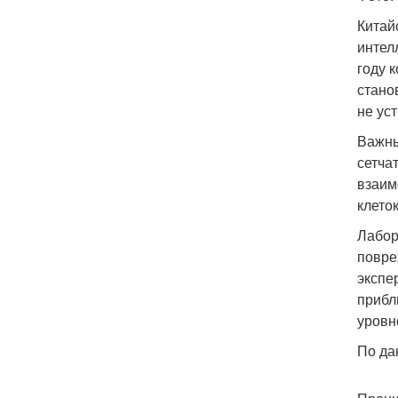
Китай
интел
году 
стано
не ус
Важны
сетча
взаим
клеток
Лабор
повре
экспе
прибл
уровн
По да