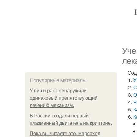
Уче
лек
Сод
У
Популярные материалы
С
У вич и рака обнаружили
О
одинаковый препятствующий
Ч
лечению механизм.
К
В России создали первый
К
плазменный двигатель на криптоне.
Пока вы читаете это, марсоход