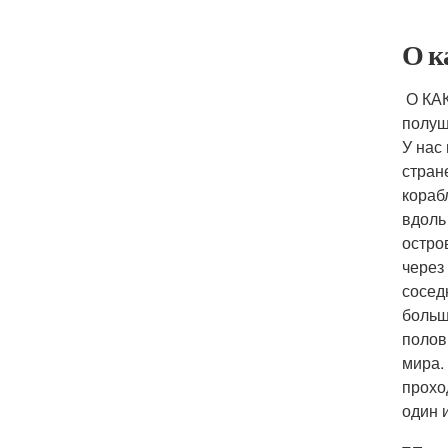
О к
О КАК
полуш
У нас
стран
кораб
вдоль
остро
через
сосед
больш
полов
мира.
прохо
один 