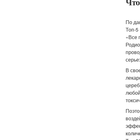
Что
По да
Топ-5
«Все 
Родио
прово
серье
В сво
лекар
цереб
любой
токси
Поэто
возде
эффек
колич