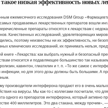
 такое низкая эффективность новых ле
нным ежемесячного исследования DSM Group «Фармацевтиче
 самых продаваемых лекарственных препаратов вошли ингав
перечисленные препараты относятся к лекарствам с недок
нов. Качественных исследований, удовлетворяющих мировы
дились, поэтому неизвестны ни их эффективность, ни безоп
зных клинических исследований, их принимать нельзя, пре
ей книге «Лекарства: как выбрать нужный и безопасный пре
ствам относится и подавляющее большинство так называем
ролизин, кавинтон, глиатилин и т. п. «То же самое с интер
 инфекции, но для этого дозы должны быть большими. А п
чным.
му производители интерферона продают его в очень малых 
йствия на вирусы. Мы как-то с коллегами посчитали, что д
та одного из препаратов интерферона, который активно прод
естве 400 миллилитров. Это два стакана, между прочим», 