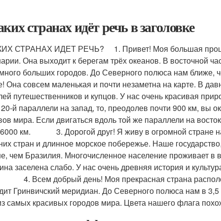
аких странах идёт речь в заголовке
ИХ СТРАНАХ ИДЕТ РЕЧЬ? 1. Привет! Моя большая процве
арии. Она выходит к берегам трёх океанов. В восточной ча
 много больших городов. До Северного полюса нам ближе
е! Она совсем маленькая и почти неза­метна на карте. В д
лей путешественников и купцов. У нас очень красивая приро
 20-й параллели на запад, то, преодолев по­чти 900 км, вы 
вов мира. Если двигаться вдоль той же параллели на восток,
 6000 км. 3. Дорогой друг! Я живу в огромной стране на
них стран и длинное морское побережье. Наше государство,
е, чем Бразилия. Многочисленное населе­ние проживает в 
ина заселена слабо. У нас очень древняя история и культу
 4. Всем добрый день! Моя прекрасная страна располож
дит Гринвичский меридиан. До Северного полюса нам в 3,5 
из самых красивых городов мира. Цвета нашего флага похож