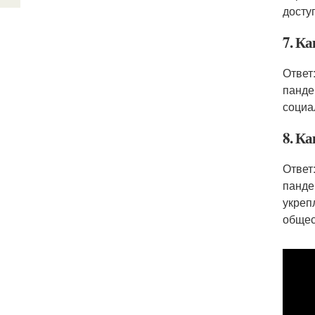
досту
7. Ка
Ответ
панде
социа
8. К
Ответ
панде
укреп
общес