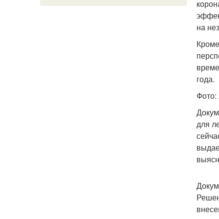
корон
эффек
на не
Кроме
персп
време
года.
Фото: 
Докум
для л
сейча
выдае
выясн
Докум
Решен
внесе