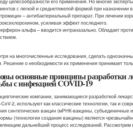
оду целесообразности его применения. Но многие эксперты
иентов с легкой и среднетяжелой формой при назначении в
тромицин – антибактериальный препарат. При лечении коро
роксихлорохином, усиливая эффект последнего.
ерферон-альфа – вводится интраназально. Обладает про
ствием.
тря на многочисленные исследования, сделать однозначны
я. Решение о необходимости их применения принимает толь
овы основные принципы разработки л
ьбы с инфекцией COVID-19
цевтические компании, занимающиеся разработкой лекарс
CoV-2, используют как классические технологии, так и со
ния синтетических вакцин (мРНК-вакцины, субъединичные и
ормы (технологии создания вакцины) является чрезвычайн
еляющим дальнейший процесс исследований. Рассмотрим н