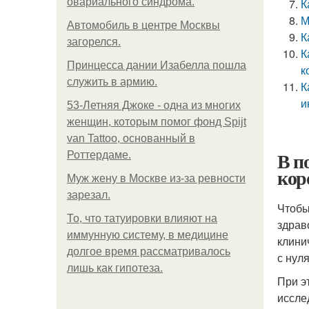
овариального синдрома.
К
М
Автомобиль в центре Москвы
К
загорелся.
К
Принцесса дании Изабелла пошла
к
служить в армию.
К
и
53-Летняя Джоке - одна из многих
женщин, которым помог фонд Spijt
van Tattoo, основанный в
В п
Роттердаме.
кор
Mуж жену в Москве из-за ревности
зарезал.
Чтобы
То, что татуировки влияют на
здрав
иммунную систему, в медицине
клини
долгое время рассматривалось
с нул
лишь как гипотеза.
При э
иссле