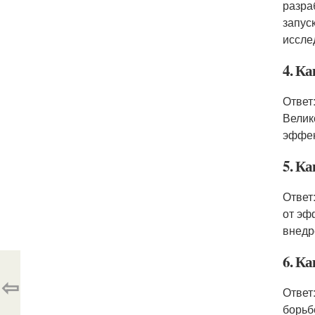
разра
запус
иссле
4. Ка
Ответ
Велик
эффек
5. Ка
Ответ
от эф
внедр
6. К
⇦
Ответ
борьб