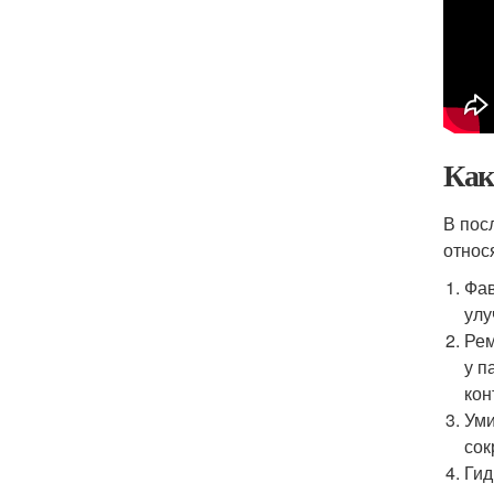
Как
В пос
относ
Фав
улу
Рем
у п
кон
Уми
сок
Гид