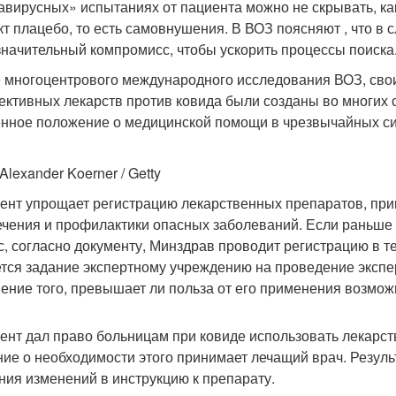
авирусных» испытаниях от пациента можно не скрывать, ка
т плацебо, то есть самовнушения. В ВОЗ поясняют , что 
значительный компромисс, чтобы ускорить процессы поиска
 многоцентрового международного исследования ВОЗ, сво
ективных лекарств против ковида были созданы во многих 
нное положение о медицинской помощи в чрезвычайных сит
Alexander Koerner / Getty
ент упрощает регистрацию лекарственных препаратов, пр
ечения и профилактики опасных заболеваний. Если раньше 
с, согласно документу, Минздрав проводит регистрацию в те
тся задание экспертному учреждению на проведение экспер
ение того, превышает ли польза от его применения возмож
ент дал право больницам при ковиде использовать лекарств
ие о необходимости этого принимает лечащий врач. Результ
ния изменений в инструкцию к препарату.