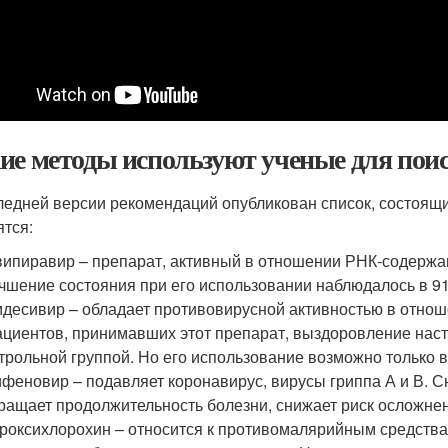
ие методы используют ученые для поис
ледней версии рекомендаций опубликован список, состоящи
ятся:
ипиравир – препарат, активный в отношении РНК-содержа
чшение состояния при его использовании наблюдалось в 91
десивир – обладает противовирусной активностью в отнош
ациентов, принимавших этот препарат, выздоровление наст
трольной группой. Но его использование возможно только в
феновир – подавляет коронавирус, вирусы гриппа А и В. 
ращает продолжительность болезни, снижает риск осложне
роксихлорохин – относится к противомалярийным средства