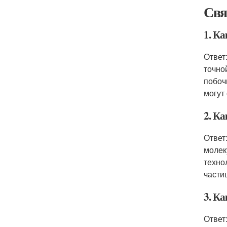
Свя
1. К
Ответ
точно
побоч
могут
2. Ка
Ответ
молек
техно
части
3. К
Ответ