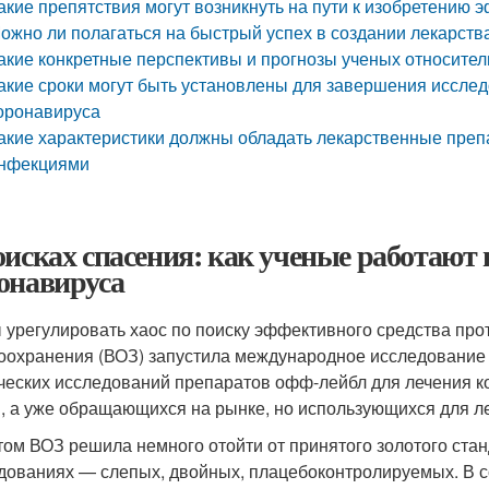
акие препятствия могут возникнуть на пути к изобретению 
ожно ли полагаться на быстрый успех в создании лекарств
акие конкретные перспективы и прогнозы ученых относител
акие сроки могут быть установлены для завершения исслед
оронавируса
акие характеристики должны обладать лекарственные пре
нфекциями
оисках спасения: как ученые работают 
онавируса
 урегулировать хаос по поиску эффективного средства про
оохранения (ВОЗ) запустила международное исследование So
ческих исследований препаратов офф-лейбл для лечения ко
я, а уже обращающихся на рынке, но использующихся для ле
том ВОЗ решила немного отойти от принятого золотого ста
дованиях — слепых, двойных, плацебоконтролируемых. В с