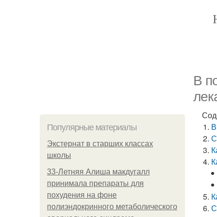
В п
лек
Сод
В
Популярные материалы
С
Экстернат в старших классах
К
школы
К
33-Летняя Алиша макдугалл
принимала препараты для
похудения на фоне
К
полиэндокринного метаболического
С