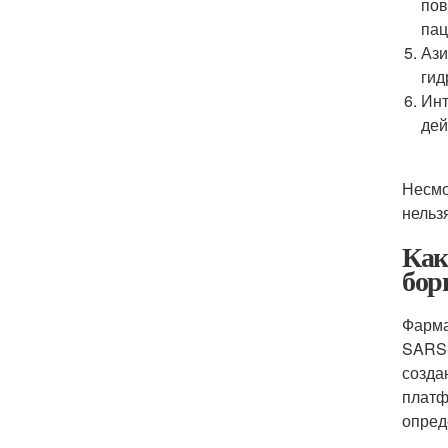
пов
пац
Ази
гид
Инт
дей
Несмо
нельз
Как
бор
Фарма
SARS-
созда
платф
опред