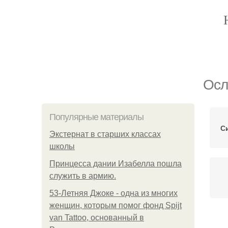
Осл
Популярные материалы
С
Экстернат в старших классах
школы
Принцесса дании Изабелла пошла
служить в армию.
53-Летняя Джоке - одна из многих
женщин, которым помог фонд Spijt
van Tattoo, основанный в
Сп