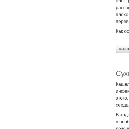
обост
рассо
плохо
перев
Как о
читат
Сух
Кашел
инфек
этого
сердц
В ход
в осо
лечен