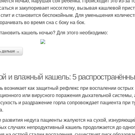
ряется ночью, нарушая сон ребенка. Происходит это из-за т
саться и закупоривает носоглотку, вызывая кашлевой прист
 спит и становится беспокойным. Для уменьшения количес
орачивать во время сна с боку на бок.
становить кашель ночью? Для этого необходимо:
ь дальше →
ой и влажный кашель: 5 распространённы
ь возникает как защитный рефлекс при воспалении острых 
ционного или вирусного поражения дыхательной системы, 
, сухость и раздражение горла сопровождает пациента при 
а.
е развития недуга пациенты жалуются на сухой, изнуряющий
бых случаях непродуктивный кашель продолжается до одног
ия на острой стадии воспаления, существует риск образов