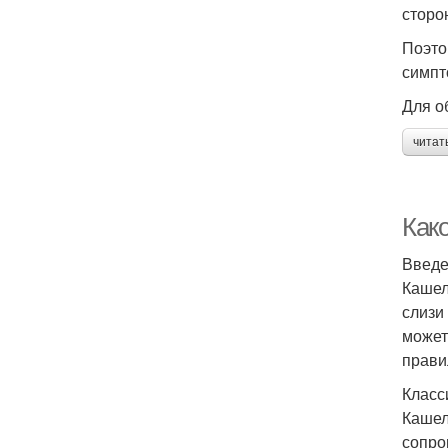
сторо
Поэто
симпт
Для о
читат
Како
Введ
Кашел
слизи
может
прави
Класс
Кашел
сопро