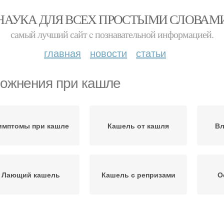
НАУКА ДЛЯ ВСЕХ ПРОСТЫМИ СЛОВАМ
самый лучший сайт c познавательной информацией.
главная
новости
статьи
ожнения при кашле
имптомы при кашле
Кашель от кашля
Вл
Лающий кашель
Кашель с репризами
О
Неспецифический
ецифический кашель