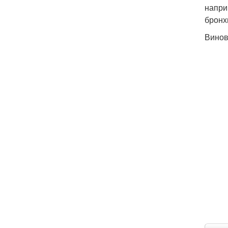
напри
бронх
Винов