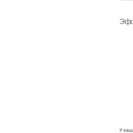
Эфф
У каш