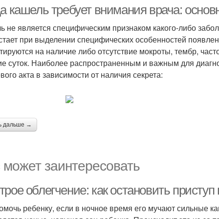
кашель
да кашель требует внимания врача: основ
ь не является специфическим признаком какого-либо забол
стает при выделении специфических особенностей появле
тируются на наличие либо отсутствие мокроты, тембр, част
ие суток. Наиболее распространенным и важным для диагн
вого акта в зависимости от наличия секрета:
ь дальше →
 может заинтересовать
трое облегчение: как остановить присту
омочь ребенку, если в ночное время его мучают сильные к