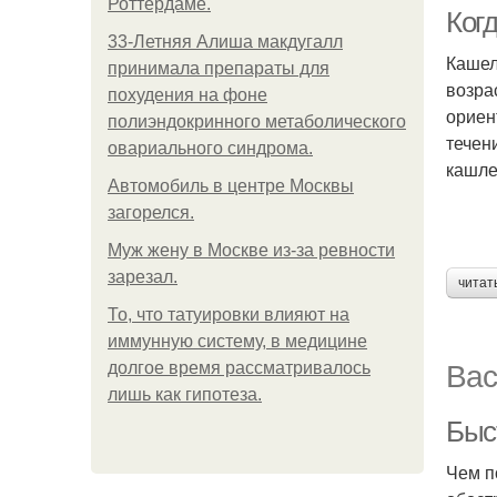
Роттердаме.
Ког
33-Летняя Алиша макдугалл
Кашел
принимала препараты для
возра
похудения на фоне
ориен
полиэндокринного метаболического
течен
овариального синдрома.
кашле
Автомобиль в центре Москвы
загорелся.
Mуж жену в Москве из-за ревности
зарезал.
читат
То, что татуировки влияют на
иммунную систему, в медицине
Вас
долгое время рассматривалось
лишь как гипотеза.
Быс
Чем п