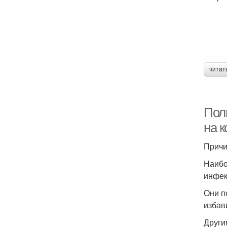
читат
Полн
на 
Причи
Наибо
инфекц
Они п
избав
Други