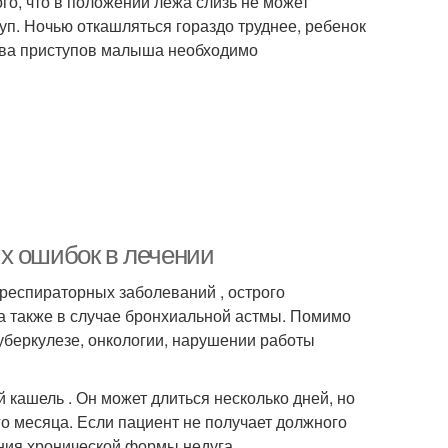
ого, что в положении лежа слизь не может
уп. Ночью откашляться гораздо труднее, ребенок
тва приступов малыша необходимо
х ошибок в лечении
респираторных заболеваний , острого
а также в случае бронхиальной астмы. Помимо
туберкулезе, онкологии, нарушении работы
 кашель . Он может длиться несколько дней, но
о месяца. Если пациент не получает должного
ания хронической формы недуга.