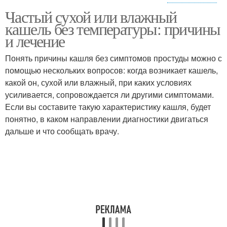
Частый сухой или влажный
Частый кашель
Лающий кашель
кашель без температуры: причины
и лечение
Понять причины кашля без симптомов простуды можно с
помощью нескольких вопросов: когда возникает кашель,
Кашель с репризами
Острый кашель
какой он, сухой или влажный, при каких условиях
усиливается, сопровождается ли другими симптомами.
Если вы составите такую характеристику кашля, будет
понятно, в каком направлении диагностики двигаться
Неспецифический
Хронический кашель
дальше и что сообщать врачу.
кашель
Психогенный кашель
Продуктивные кашли