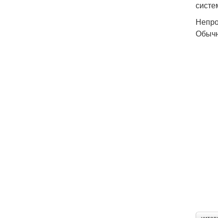
систе
Непро
Обычн