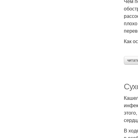
Чем п
обост
рассо
плохо
перев
Как о
читат
Сух
Кашел
инфек
этого
сердц
В ход
в осо