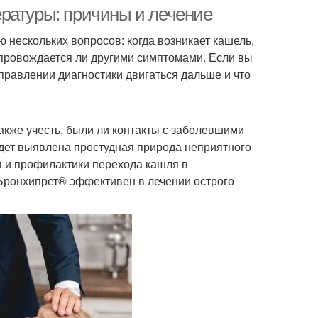
ратуры: причины и лечение
нескольких вопросов: когда возникает кашель,
сопровождается ли другими симптомами. Если вы
шель от кашля
Осложнения при кашле
аправлении диагностики двигаться дальше и что
кже учесть, были ли контакты с заболевшими
дет выявлена простудная природа неприятного
я и профилактики перехода кашля в
Бронхипрет® эффективен в лечении острого