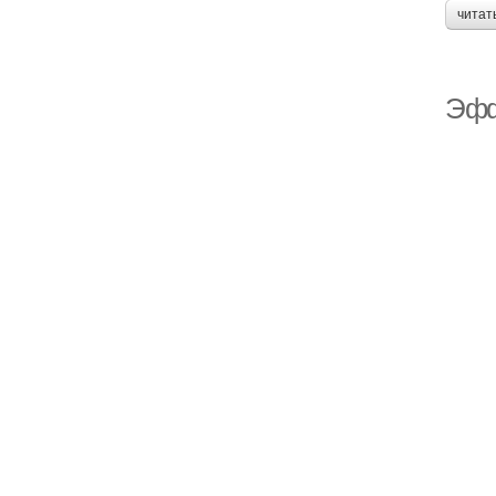
читат
Эфф