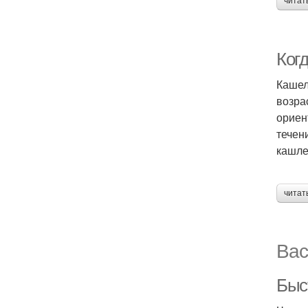
читат
Ког
Кашел
возра
ориен
течен
кашле
читат
Вас
Быс