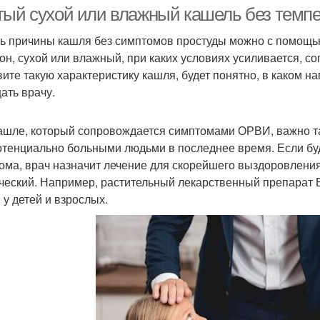
кашель
тый сухой или влажный кашель без темпе
ь причины кашля без симптомов простуды можно с помощью 
 он, сухой или влажный, при каких условиях усиливается, 
тологические кашли
Симптомы при кашле
Ка
вите такую характеристику кашля, будет понятно, в каком н
ать врачу.
ашле, который сопровождается симптомами ОРВИ, важно та
отенциально больными людьми в последнее время. Если бу
ома, врач назначит лечение для скорейшего выздоровлени
ческий. Например, растительный лекарственный препарат 
 у детей и взрослых.