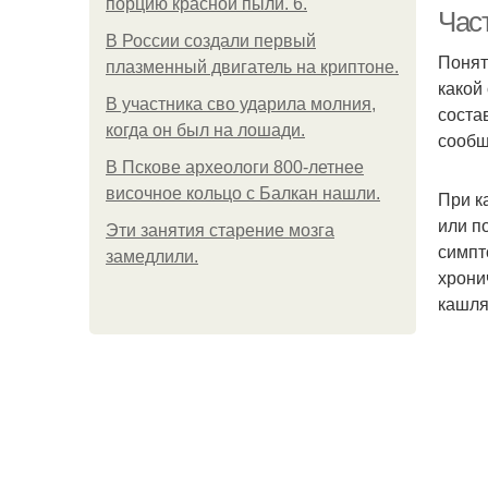
порцию красной пыли. 6.
Час
В России создали первый
Понят
плазменный двигатель на криптоне.
какой
В участника сво ударила молния,
Па
соста
когда он был на лошади.
сообщ
В Пскове археологи 800-летнее
височное кольцо с Балкан нашли.
При к
или п
Эти занятия старение мозга
симпт
замедлили.
хрони
кашля