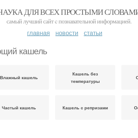
НАУКА ДЛЯ ВСЕХ ПРОСТЫМИ СЛОВАМ
самый лучший сайт c познавательной информацией.
главная
новости
статьи
щий кашель
Кашель без
Влажный кашель
температуры
Частый кашель
Кашель с репризами
О
Неспецифический
ецифический кашель
Пси