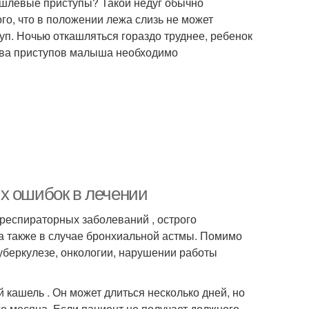
ашлевые приступы? Такой недуг обычно
ого, что в положении лежа слизь не может
уп. Ночью откашляться гораздо труднее, ребенок
тва приступов малыша необходимо
х ошибок в лечении
респираторных заболеваний , острого
а также в случае бронхиальной астмы. Помимо
туберкулезе, онкологии, нарушении работы
 кашель . Он может длиться несколько дней, но
о месяца. Если пациент не получает должного