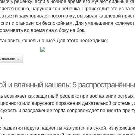
омочь ребенку, если в ночное время его мучают сильные к
ряется ночью, нарушая сон ребенка. Происходит это из-за т
саться и закупоривает носоглотку, вызывая кашлевой прист
 спит и становится беспокойным. Для уменьшения количес
орачивать во время сна с боку на бок.
становить кашель ночью? Для этого необходимо:
ь дальше →
ой и влажный кашель: 5 распространённы
ь возникает как защитный рефлекс при воспалении острых 
ционного или вирусного поражения дыхательной системы, 
, сухость и раздражение горла сопровождает пациента при 
а.
е развития недуга пациенты жалуются на сухой, изнуряющий
бых случаях непродуктивный кашель продолжается до одног