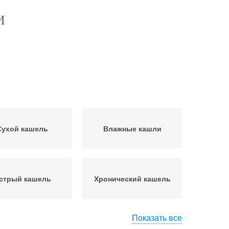
И
Сухой кашель
Влажные кашли
стрый кашель
Хронический кашель
Показать все
хогенный кашель
Продуктивные кашли