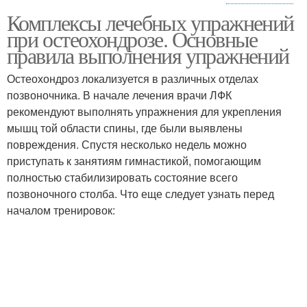
Комплексы лечебных упражнений
Физические упражнения
Главные упражнения
при остеохондрозе. Основные
правила выполнения упражнений
Остеохондроз локализуется в различных отделах
Упражнения для
Упражнения для
позвоночника. В начале лечения врачи ЛФК
сосудов
нормализации
рекомендуют выполнять упражнения для укрепления
мышц той области спины, где были выявлены
повреждения. Спустя несколько недель можно
приступать к занятиям гимнастикой, помогающим
Специальные
Упражнения при
полностью стабилизировать состояние всего
упражнения
атеросклерозе
позвоночного столба. Что еще следует узнать перед
началом тренировок:
Упражнения при
варикозе