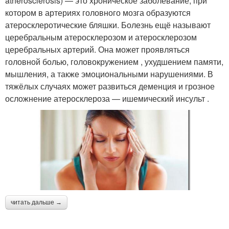
atherosclerosis) — это хроническое заболевание, при
котором в артериях головного мозга образуются
атеросклеротические бляшки. Болезнь ещё называют
церебральным атеросклерозом и атеросклерозом
церебральных артерий. Она может проявляться
головной болью, головокружением , ухудшением памяти,
мышления, а также эмоциональными нарушениями. В
тяжёлых случаях может развиться деменция и грозное
осложнение атеросклероза — ишемический инсульт .
читать дальше →