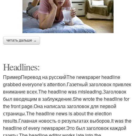
читать дальше →
Headlines:
ПримерПеревод на русскийThe newspaper headline
grabbed everyone’s attention.Газетный заголовок привлек
внимание всех.The headline was misleading.Заголовок
был вводящим в заблуждение.She wrote the headline for
the front page.Она написала заголовок для первой
страницы.The headline news is about the election
results.Главная новость о результатах выборов.It was the
headline of every newspaper.Это был заголовок каждой
газеты.The headline editor works late into the