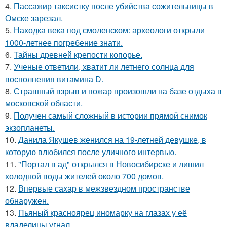
4.
Пассажир таксистку после убийства сожительницы в
Омске зарезал.
5.
Находка века под смоленском: археологи открыли
1000-летнее погребение знати.
6.
Тайны древней крепости копорье.
7.
Ученые ответили, хватит ли летнего солнца для
восполнения витамина D.
8.
Страшный взрыв и пожар произошли на базе отдыха в
московской области.
9.
Получен самый сложный в истории прямой снимок
экзопланеты.
10.
Данила Якушев женился на 19-летней девушке, в
которую влюбился после уличного интервью.
11.
"Портал в ад" открылся в Новосибирске и лишил
холодной воды жителей около 700 домов.
12.
Впервые сахар в межзвездном пространстве
обнаружен.
13.
Пьяный красноярец иномарку на глазах у её
владелицы угнал.