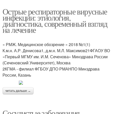
Острые респираторные вирусные
инфекции: этиология,
диагностика, современный взгляд
на лечение
« РМЖ. Медицинское обозрение » 2018 №1(1)
К.м.н. А.Р. Денисова1, д.м.н. М.Л. Максимов21ФГАОУ ВО
«Первый МГМУ им. И.М. Сеченова» Минздрава России
(Сеченовский Университет), Москва
2КГМА - филиал ФГБОУ ДПО РМАНПО Минздрава
России, Казань
читать дальше →
Сосудистые заболевания