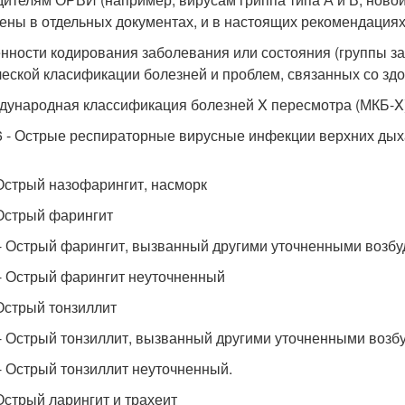
ены в отдельных документах, и в настоящих рекомендациях
нности кодирования заболевания или состояния (группы з
ческой класификации болезней и проблем, связанных со зд
ждународная классификация болезней X пересмотра (МКБ-X)
6 - Острые респираторные вирусные инфекции верхних дых
 Острый назофарингит, насморк
 Острый фарингит
 - Острый фарингит, вызванный другими уточненными возб
 - Острый фарингит неуточненный
 Острый тонзиллит
 - Острый тонзиллит, вызванный другими уточненными возб
 - Острый тонзиллит неуточненный.
 Острый ларингит и трахеит