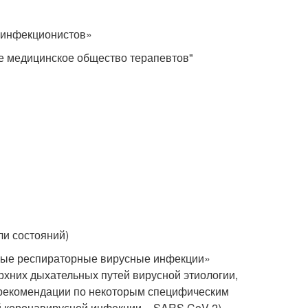
 инфекционистов»
е медицинское общество терапевтов"
ли состояний)
трые респираторные вирусные инфекции»
рхних дыхательных путей вирусной этиологии,
 рекомендации по некоторым специфическим
ой коронавирусной инфекции – SARS CoV 2)