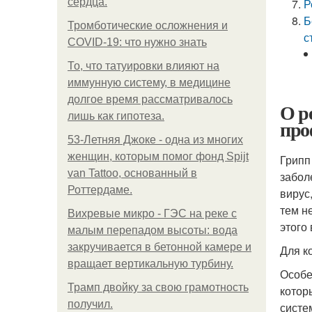
сердца.
Р
Б
Тромботические осложнения и
с
COVID-19: что нужно знать
То, что татуировки влияют на
иммунную систему, в медицине
долгое время рассматривалось
О р
лишь как гипотеза.
про
53-Летняя Джоке - одна из многих
женщин, которым помог фонд Spijt
Грипп
van Tattoo, основанный в
забол
Роттердаме.
вирус
тем н
Вихревые микро - ГЭС на реке с
этого
малым перепадом высоты: вода
закручивается в бетонной камере и
Для к
вращает вертикальную турбину.
Особе
Трамп двойку за свою грамотность
котор
получил.
систе