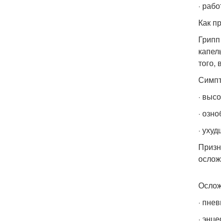
· раб
Как п
Грипп
капел
того,
Симпт
· выс
· озн
· уху
Призн
ослож
Ослож
· пне
· энц