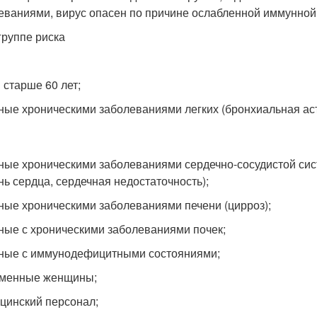
еваниями, вирус опасен по причине ослабленной иммунной
группе риска
 старше 60 лет;
ьные хроническими заболеваниями легких (бронхиальная аст
ьные хроническими заболеваниями сердечно-сосудистой си
нь сердца, сердечная недостаточность);
ьные хроническими заболеваниями печени (цирроз);
ьные с хроническими заболеваниями почек;
ьные с иммунодефицитными состояниями;
еменные женщины;
ицинский персонал;