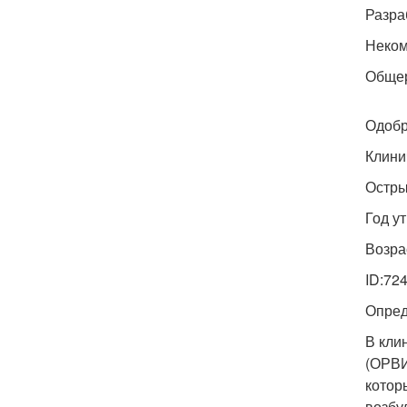
Разра
Неком
Общер
Одобр
Клини
Остры
Год у
Возра
ID:72
Опред
В кли
(ОРВИ
котор
возбу