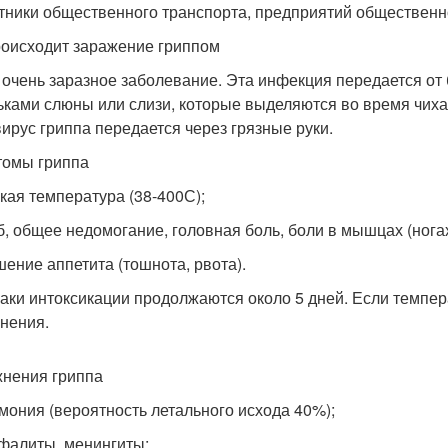
отники общественного транспорта, предприятий общественно
роисходит заражение гриппом
 очень заразное заболевание. Эта инфекция передается от
ьками слюны или слизи, которые выделяются во время чиха
 вирус гриппа передается через грязные руки.
омы гриппа
окая температура (38-40
0
С);
об, общее недомогание, головная боль, боли в мышцах (ногах
дшение аппетита (тошнота, рвота).
аки интоксикации продолжаются около 5 дней. Если темпер
нения.
нения гриппа
вмония (вероятность летального исхода 40%);
ефалиты, менингиты;