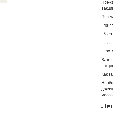
Прежд
вакци
Почем
· грип
· быс
· выз
· про
Вакци
вакци
Как з
Необх
должн
массо
Леч