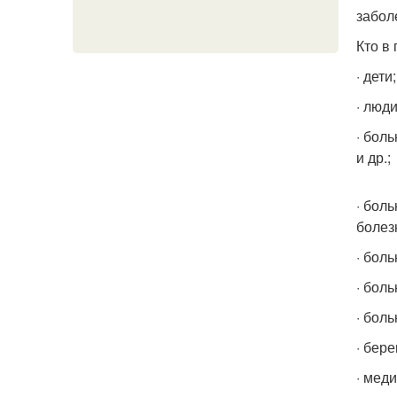
забол
Кто в 
· дети;
· люди
· бол
и др.;
· бол
болез
· бол
· бол
· бол
· бер
· мед