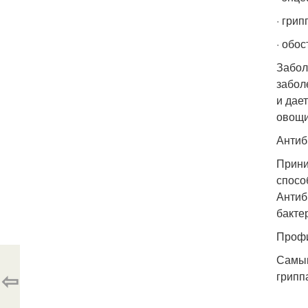
· гри
· обо
Забол
забол
и дае
овощи
Антиб
Прини
спосо
Антиб
бакте
Профи
Самым
⇦
грипп