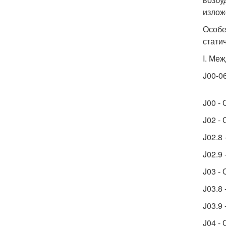
излож
Особе
стати
I. Ме
J00-0
J00 -
J02 -
J02.8
J02.9
J03 -
J03.8
J03.9
J04 -