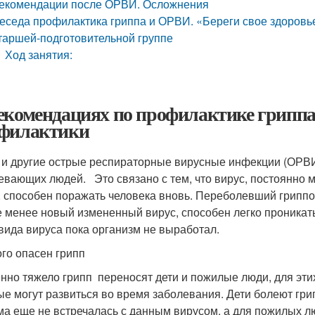
екомендации после ОРВИ. Осложнения
еседа профилактика гриппа и ОРВИ. «Береги свое здоровье
таршей-подготовительной группе
Ход занятия:
екомендациях по профилактике гриппа.
филактики
 и другие острые респираторные вирусные инфекции (ОРВИ
евающих людей. Это связано с тем, что вирус, постоянно 
, способен поражать человека вновь. Переболевший грипп
е менее новый измененный вирус, способен легко проникать 
 вида вируса пока организм не выработал.
ого опасен грипп
нно тяжело грипп переносят дети и пожилые люди, для эти
ые могут развиться во время заболевания. Дети болеют грип
ма еще не встречалась с данным вирусом, а для пожилых лю