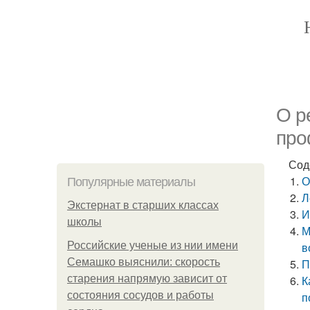
О р
про
Сод
О
Популярные материалы
Л
Экстернат в старших классах
И
школы
М
Российские ученые из нии имени
в
Семашко выяснили: скорость
П
старения напрямую зависит от
К
состояния сосудов и работы
п