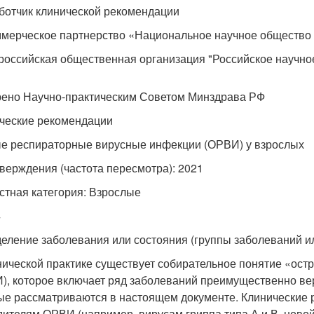
ботчик клинической рекомендации
мерческое партнерство «Национальное научное общество
оссийская общественная организация "Российское научно
ено Научно-практическим Советом Минздрава РФ
ческие рекомендации
е респираторные вирусные инфекции (ОРВИ) у взрослых
тверждения (частота пересмотра): 2021
стная категория: Взрослые
4
еление заболевания или состояния (группы заболеваний и
нической практике существует собирательное понятие «ос
), которое включает ряд заболеваний преимущественно ве
ые рассматриваются в настоящем документе. Клинические
дителям ОРВИ (например, вирусам гриппа типа А и В, нов