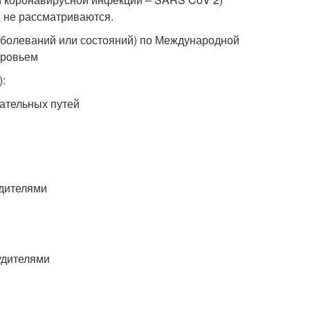
 не рассматриваются.
аболеваний или состояний) по Международной
оровьем
:
ательных путей
удителями
удителями