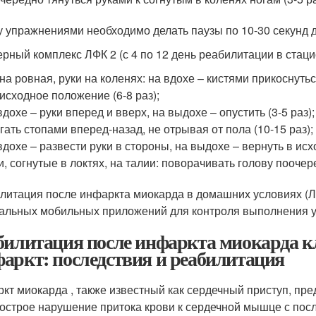
 упражнениями необходимо делать паузы по 10-30 секунд 
рный комплекс ЛФК 2 (с 4 по 12 день реабилитации в стаци
на ровная, руки на коленях: на вдохе – кистями прикоснутьс
 исходное положение (6-8 раз);
вдохе – руки вперед и вверх, на выдохе – опустить (3-5 раз);
гать стопами вперед-назад, не отрывая от пола (10-15 раз);
вдохе – развести руки в стороны, на выдохе – вернуть в исх
и, согнутые в локтях, на талии: поворачивать голову поочер
литация после инфаркта миокарда в домашних условиях (Л
альных мобильных приложений для контроля выполнения 
билитация после инфаркта миокарда к
аркт: последствия и реабилитация
кт миокарда , также известный как сердечный приступ, пре
 острое нарушение притока крови к сердечной мышце с по