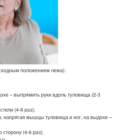
исходным положением лежа):
дохе – выпрямить руки вдоль туловища (2-3
тели (4-6 раз);
ям, напрягая мышцы туловища и ног, на выдохе –
сторону (4-6 раз);
з).