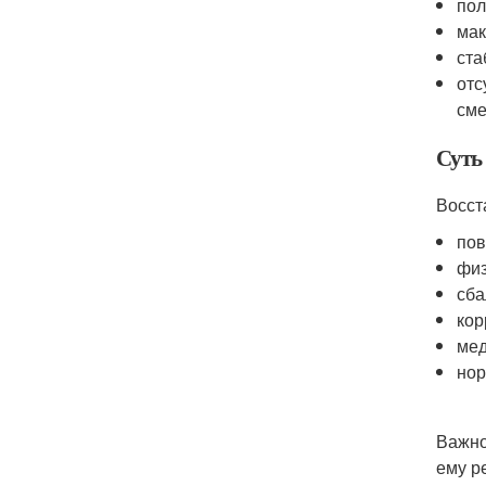
пол
мак
ста
отс
сме
Суть
Восст
пов
физ
сба
кор
мед
нор
Важно
ему р