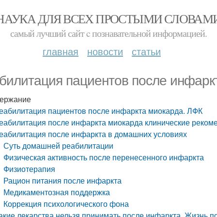
НАУКА ДЛЯ ВСЕХ ПРОСТЫМИ СЛОВАМ
самый лучший сайт c познавательной информацией.
главная
новости
статьи
билитация пациентов после инфарк
ержание
еабилитация пациентов после инфаркта миокарда. ЛФК
еабилитация после инфаркта миокарда клинические рекоме
еабилитация после инфаркта в домашних условиях
Суть домашней реабилитации
Физическая активность после перенесенного инфаркта
Физиотерапия
Рацион питания после инфаркта
Медикаментозная поддержка
Коррекция психологического фона
акие лекарства нельзя принимать после инфаркта. Жизнь 