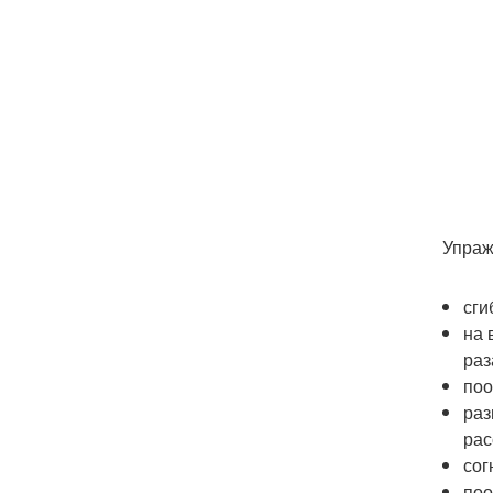
Упраж
сги
на 
раз
поо
раз
рас
сог
поо