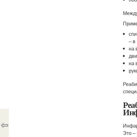
Между
Приме
спи
– в
на 
дви
на 
рук
Реаби
специ
Реа
Инф
⇦
Инфар
Это –