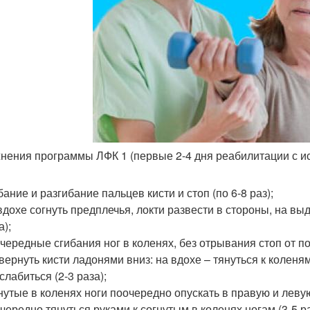
нения программы ЛФК 1 (первые 2-4 дня реабилитации с 
бание и разгибание пальцев кисти и стоп (по 6-8 раз);
вдохе согнуть предплечья, локти развести в стороны, на вы
а);
чередные сгибания ног в коленях, без отрывания стоп от пос
вернуть кисти ладонями вниз: на вдохе – тянуться к колен
слабиться (2-3 раза);
нутые в коленях ноги поочередно опускать в правую и левую 
чередно тянуться руками к согнутым в коленях ногам (3-5 ра