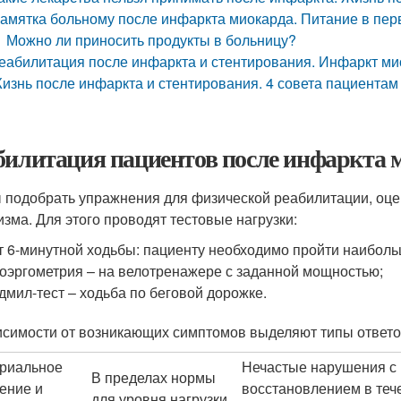
амятка больному после инфаркта миокарда. Питание в пер
Можно ли приносить продукты в больницу?
еабилитация после инфаркта и стентирования. Инфаркт ми
изнь после инфаркта и стентирования. 4 совета пациентам
билитация пациентов после инфаркта
 подобрать упражнения для физической реабилитации, оц
изма. Для этого проводят тестовые нагрузки:
т 6-минутной ходьбы: пациенту необходимо пройти наибольш
оэргометрия – на велотренажере с заданной мощностью;
дмил-тест – ходьба по беговой дорожке.
исимости от возникающих симптомов выделяют типы ответо
риальное
Нечастые нарушения с
В пределах нормы
ение и
восстановлением в теч
для уровня нагрузки