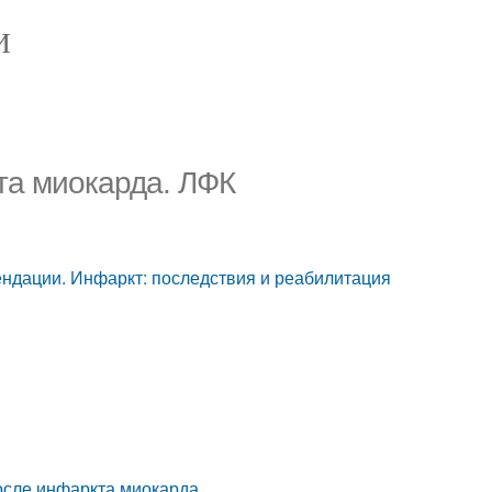
И
та миокарда. ЛФК
ндации. Инфаркт: последствия и реабилитация
после инфаркта миокарда