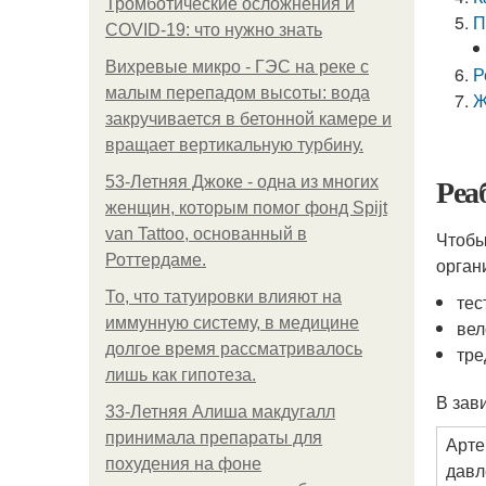
Тромботические осложнения и
П
COVID-19: что нужно знать
Вихревые микро - ГЭС на реке с
Р
малым перепадом высоты: вода
Ж
закручивается в бетонной камере и
вращает вертикальную турбину.
Реа
53-Летняя Джоке - одна из многих
женщин, которым помог фонд Spijt
van Tattoo, основанный в
Чтобы
Роттердаме.
орган
То, что татуировки влияют на
тес
иммунную систему, в медицине
вел
долгое время рассматривалось
тре
лишь как гипотеза.
В зав
33-Летняя Алиша макдугалл
принимала препараты для
Арте
похудения на фоне
давл