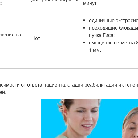
с
минут
единичные экстраси
преходящие блокады
нения на
пучка Гиса;
Нет
смещение сегмента 
1 мм.
исимости от ответа пациента, стадии реабилитации и степ
ей.