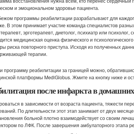
амма восстановления нужна всем, кто перенес сердечный 
еском и эмоциональном здоровье пациента.
бежом программы реабилитации разрабатывают для каждог
ке. В этом принимает участие команда специалистов разных
терапевт, эрготерапевт, диетолог, психиатр или психолог, 
дится медицинская оценка физического и психологического
ры риска повторного приступа. Исходя из полученных данн
рживающей терапии.
и программу реабилитации за границей можно, обративши
инской платформы MediGlobus. Жмите на кнопку ниже и ос
билитация после инфаркта в домашних
роваться в зависимости от возраста пациента, тяжести пе
еваний. По длительности этот этап занимает от двух месяц
ановления больной плотно взаимодействует со своим леча
уктором по ЛФК. После завершения амбулаторного этапа р