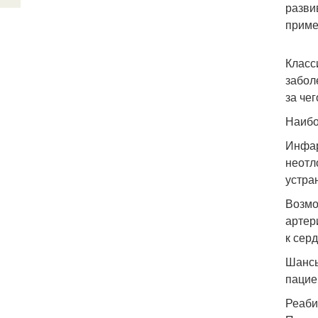
разви
приме
Класс
забол
за че
Наибо
Инфар
неотл
устра
Возмо
артер
к серд
Шансы
пацие
Реаби