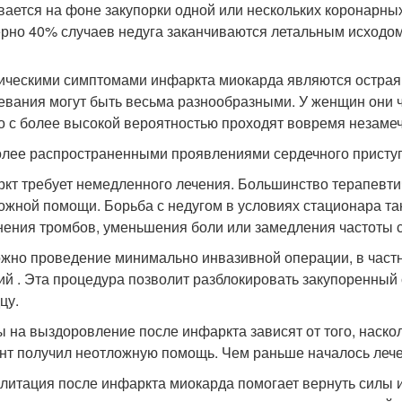
вается на фоне закупорки одной или нескольких коронарны
рно 40% случаев недуга заканчиваются летальным исходом
ическими симптомами инфаркта миокарда являются острая 
евания могут быть весьма разнообразными. У женщин они ча
го с более высокой вероятностью проходят вовремя незаме
лее распространенными проявлениями сердечного приступ
кт требует немедленного лечения. Большинство терапевти
ожной помощи. Борьба с недугом в условиях стационара та
нения тромбов, уменьшения боли или замедления частоты 
жно проведение минимально инвазивной операции, в частн
ий . Эта процедура позволит разблокировать закупоренный
цу.
 на выздоровление после инфаркта зависят от того, наско
нт получил неотложную помощь. Чем раньше началось лече
литация после инфаркта миокарда помогает вернуть силы и 