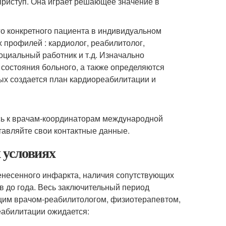
приступ. Она играет решающее значение в
о конкретного пациента в индивидуальном
 профилей : кардиолог, реабилитолог,
социальный работник и т.д. Изначально
 состояния больного, а также определяются
ых создается план кардиореабилитации и
сь к врачам-координаторам международной
тавляйте свои контактные данные.
 условиях
ренесенного инфаркта, наличия сопутствующих
ев до года. Весь заключительный период
щим врачом-реабилитологом, физиотерапевтом,
еабилитации ожидается: