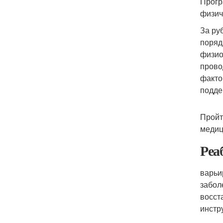
Прогр
физич
За ру
поряд
физио
прово
факто
подде
Пройт
медиц
Реа
варьи
забол
восст
инстр