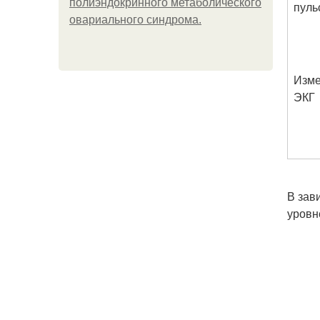
полиэндокринного метаболического
пуль
овариального синдрома.
Изме
ЭКГ
В зав
уровн