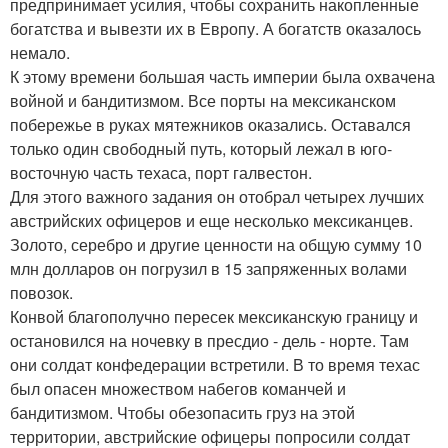
предпринимает усилия, чтобы сохранить накопленные
богатства и вывезти их в Европу. А богатств оказалось
немало.
К этому времени большая часть империи была охвачена
войной и бандитизмом. Все порты на мексиканском
побережье в руках мятежников оказались. Оставался
только один свободный путь, который лежал в юго-
восточную часть техаса, порт галвестон.
Для этого важного задания он отобрал четырех лучших
австрийских офицеров и еще несколько мексиканцев.
Золото, серебро и другие ценности на общую сумму 10
млн долларов он погрузил в 15 запряженных волами
повозок.
Конвой благополучно пересек мексиканскую границу и
остановился на ночевку в пресдио - дель - норте. Там
они солдат конфедерации встретили. В то время техас
был опасен множеством набегов команчей и
бандитизмом. Чтобы обезопасить груз на этой
территории, австрийские офицеры попросили солдат