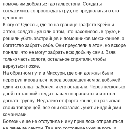
помочь им добраться до галвестона. Солдаты
согласились сопровождать груз, не предполагая о его
ценности.
К югу от Одессы, где-то на границе графств Крейн и
аптон, солдаты узнали о том, что находилось в грузе, и
решили убить австрийцев и помощников мексиканцев, а
богатство забрать себе. Они преуспели в этом, но вскоре
поняли, что не могут забрать всю добычу сами. Взяв
только часть золота, остальное спрятали, чтобы
вернуться позже.
На обратном пути в Миссури, где они должны были
перегруппироваться перед возвращением за добычей,
один из солдат заболел, и его оставили. Через несколько
дней отставший солдат начал поправляться и хотел
догнать группу. Недалеко от форта кончо, он разыскал
своих товарищей, все они оказались убиты индейцами -
команчами.
Болезнь еще не отступила и ему пришлось отправиться
на лечение дентон. Там его состояние ухудшилось, и,