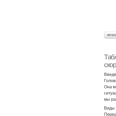
читат
Таб
ско
Введ
Голов
Она м
ситуа
мы ра
Виды 
Перед