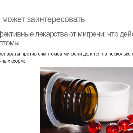
 может заинтересовать
ективные лекарства от мигрени: что дей
птомы
репараты против симптомов мигрени делятся на несколько 
чных форм: