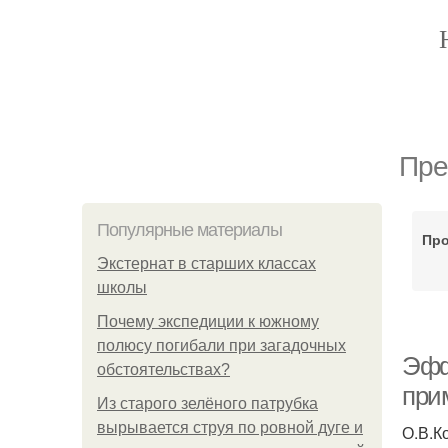
Пре
Популярные материалы
Пр
Экстернат в старших классах
школы
Почему экспедиции к южному
полюсу погибали при загадочных
Эфф
обстоятельствах?
при
Из старого зелёного патрубка
вырывается струя по ровной дуге и
О.В.К