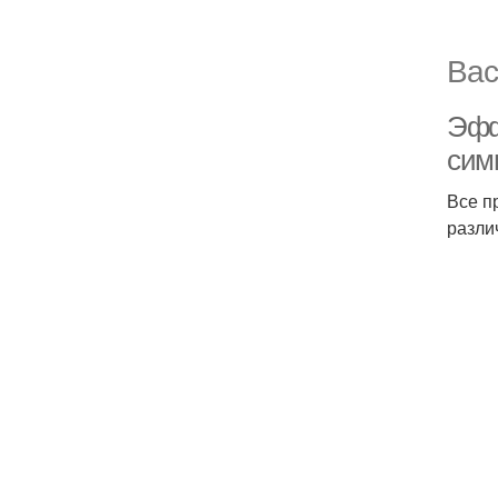
Вас
Эфф
сим
Все п
разли