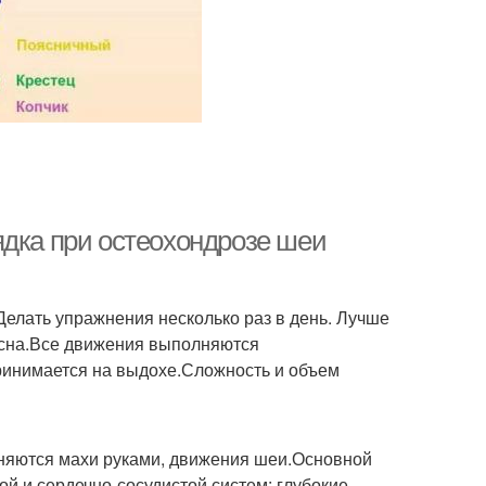
ядка при остеохондрозе шеи
елать упражнения несколько раз в день. Лучше
о сна.Все движения выполняются
принимается на выдохе.Сложность и объем
няются махи руками, движения шеи.Основной
й и сердечно-сосудистой систем: глубокие