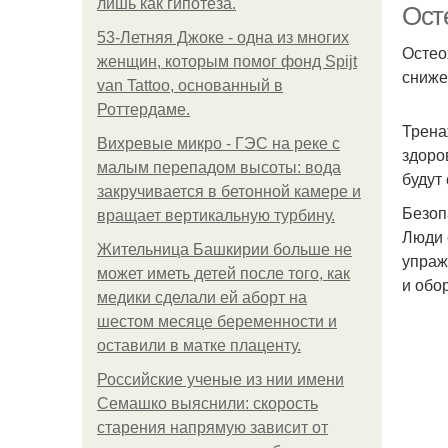
лишь как гипотеза.
Ост
53-Летняя Джоке - одна из многих
Остео
женщин, которым помог фонд Spijt
сниже
van Tattoo, основанный в
Роттердаме.
Трена
Вихревые микро - ГЭС на реке с
здоро
малым перепадом высоты: вода
будут
закручивается в бетонной камере и
Безоп
вращает вертикальную турбину.
Люди 
Жительница Башкирии больше не
упраж
может иметь детей после того, как
и обо
медики сделали ей аборт на
шестом месяце беременности и
оставили в матке плаценту.
Российские ученые из нии имени
Семашко выяснили: скорость
старения напрямую зависит от