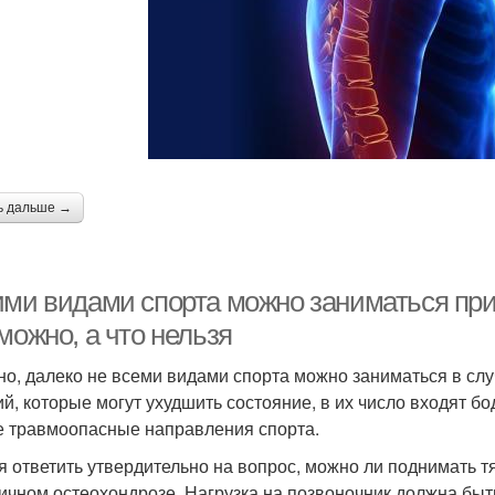
ь дальше →
ими видами спорта можно заниматься при 
можно, а что нельзя
но, далеко не всеми видами спорта можно заниматься в сл
ий, которые могут ухудшить состояние, в их число входят бо
е травмоопасные направления спорта.
я ответить утвердительно на вопрос, можно ли поднимать т
ичном остеохондрозе. Нагрузка на позвоночник должна быт