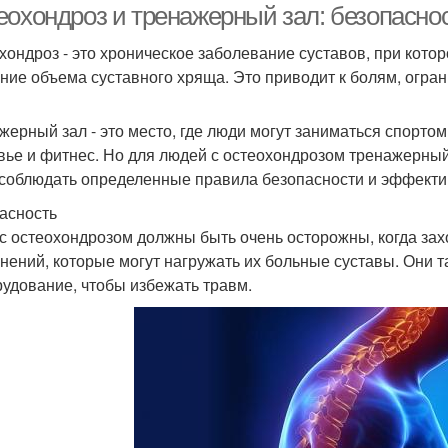
еохондроз и тренажерный зал: безопасно
хондроз - это хроническое заболевание суставов, при кот
ние объема суставного хряща. Это приводит к болям, огра
жерный зал - это место, где люди могут заниматься спорто
вье и фитнес. Но для людей с остеохондрозом тренажерный
 соблюдать определенные правила безопасности и эффекти
асность
с остеохондрозом должны быть очень осторожны, когда зах
нений, которые могут нагружать их больные суставы. Они 
рудование, чтобы избежать травм.