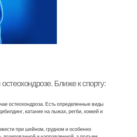
остеохондрозе. Ближе к спорту:
учае остеохондроза. Есть определенные виды
дибилдинг, катание на лыжах, регби, хоккей и
яжести при шейном, грудном и особенно
ь дозированной и направленной, а подъем