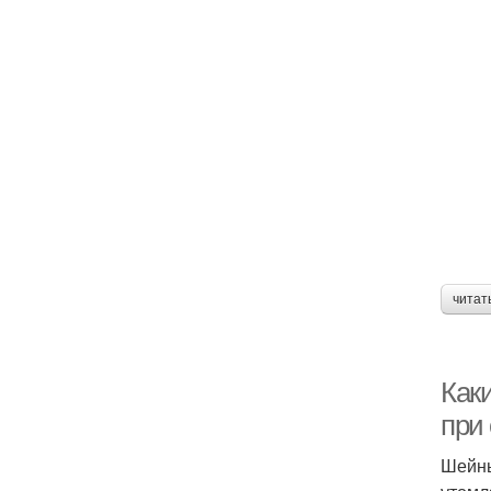
читат
Как
при
Шейны