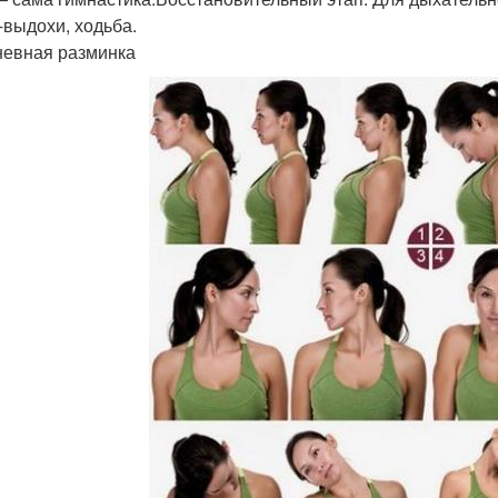
-выдохи, ходьба.
евная разминка