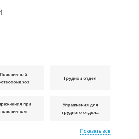
И
Поясничный
Грудной отдел
остеохондроз
пражнения при
Упражнения для
поясничном
грудного отдела
стеохондрозе
Показать все