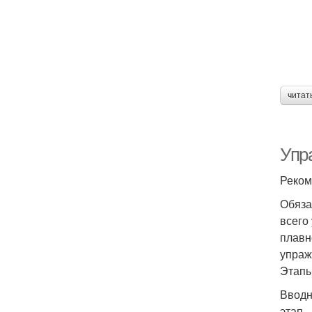
читат
Упр
Реком
Обяза
всего
плавн
упраж
Этапы
Вводн
этап 