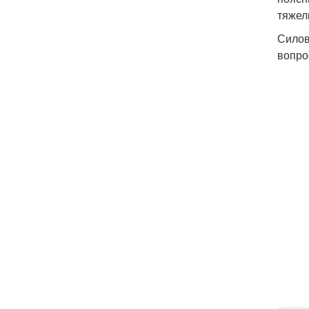
тяжел
Силов
вопро