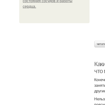
состояния сосудов и работы
сердца.
читат
Как
что 
Конеч
занят
други
Нельз
поясн