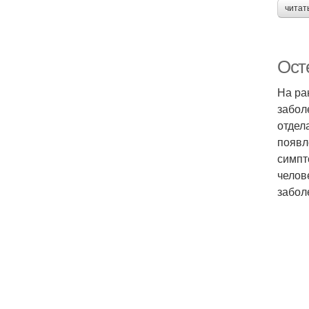
читат
Ост
На ра
забол
отдел
появл
симпт
челов
забол