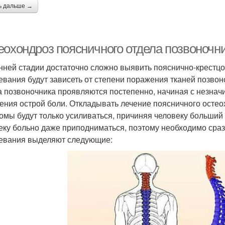
ь дальше →
еохондроз поясничного отдела позвоночн
нней стадии достаточно сложно выявить пояснично-крестц
евания будут зависеть от степени поражения тканей позвон
а позвоночника проявляются постепенно, начиная с незнач
ения острой боли. Откладывать лечение поясничного остео
омы будут только усиливаться, причиняя человеку больший
еку больно даже приподниматься, поэтому необходимо сра
евания выделяют следующие: