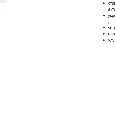
сти
акт
укр
дис
уст
нор
улу