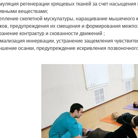
муляция регенерации хрящевых тканей за счет насыщения 
ивными веществами;
епление скелетной мускулатуры, наращивание мышечного 
ков, предупреждения их смещения и формирования межпо
ранение контрактур и скованности движений ;
мализация иннервации, устранение защемления чувствите
чшение осанки, предупреждение искривления позвоночного