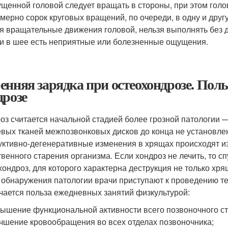
щенной головой следует вращать в стороны, при этом голо
мерно сорок круговых вращений, по очереди, в одну и дру
я вращательные движения головой, нельзя выполнять без 
и в шее есть неприятные или болезненные ощущения.
енняя зарядка при остеохондрозе. Пол
дрозе
оз считается начальной стадией более грозной патологии
вых тканей межпозвонковых дисков до конца не установлен
уктивно-дегенеративные изменения в хрящах происходят из
твенного старения организма. Если хондроз не лечить, то сп
хондроз, для которого характерна деструкция не только хря
 обнаружения патологии врачи приступают к проведению т
чается польза ежедневных занятий физкультурой:
ышение функциональной активности всего позвоночного ст
чшение кровообращения во всех отделах позвоночника;