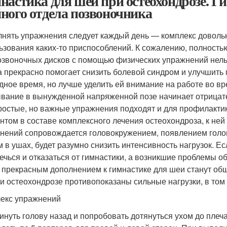
настика для шеи при остеохондрозе. Ги
ного отдела позвоночника
нять упражнения следует каждый день — комплекс довольно
ьзования каких-то приспособлений. К сожалению, полность
звоночных дисков с помощью физических упражнений нельз
а прекрасно помогает снизить болевой синдром и улучшить 
дное время, но лучше уделить ей внимание на работе во вр
вание в вынужденной напряженной позе начинает отрицате
ростые, но важные упражнения подходят и для профилактик
нтом в составе комплексного лечения остеохондроза, к не
нений сопровождается головокружением, появлением голо
 в ушах, будет разумно снизить интенсивность нагрузок. 
ечься и отказаться от гимнастики, а возникшие проблемы о
 прекрасным дополнением к гимнастике для шеи станут об
ри остеохондрозе противопоказаны сильные нагрузки, в том 
екс упражнений
инуть голову назад и попробовать дотянуться ухом до плеч