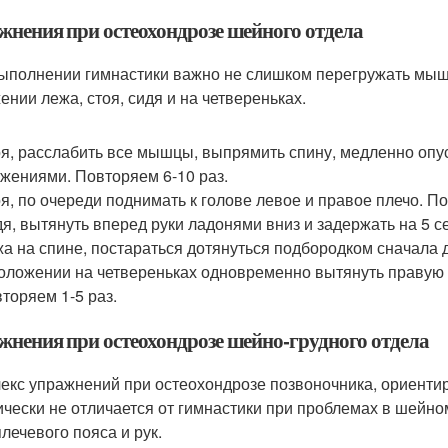
жнения при остеохондрозе шейного отдела
ыполнении гимнастики важно не слишком перегружать мы
ении лежа, стоя, сидя и на четвереньках.
я, расслабить все мышцы, выпрямить спину, медленно опу
жениями. Повторяем 6-10 раз.
я, по очереди поднимать к голове левое и правое плечо. По
я, вытянуть вперед руки ладонями вниз и задержать на 5 с
а на спине, постараться дотянуться подбородком сначала д
оложении на четвереньках одновременно вытянуть правую ру
торяем 1-5 раз.
жнения при остеохондрозе шейно-грудного отдела
екс упражнений при остеохондрозе позвоночника, ориентир
ически не отличается от гимнастики при проблемах в шейн
плечевого пояса и рук.