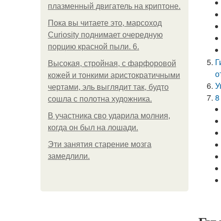
плазменный двигатель на криптоне.
Пока вы читаете это, марсоход
Curiosity поднимает очередную
порцию красной пыли. 6.
Г
Высокая, стройная, с фарфоровой
о
кожей и тонкими аристократичными
У
чертами, эль выглядит так, будто
8
сошла с полотна художника.
В участника сво ударила молния,
когда он был на лошади.
Эти занятия старение мозга
замедлили.