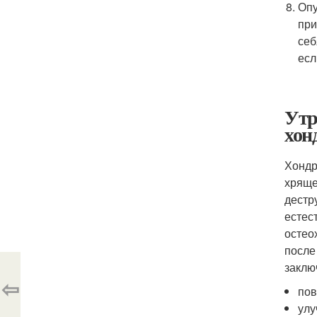
Опу
при
себ
есл
Утр
хон
Хондр
хряще
дестр
естес
остео
после
заклю
⇦
пов
улу