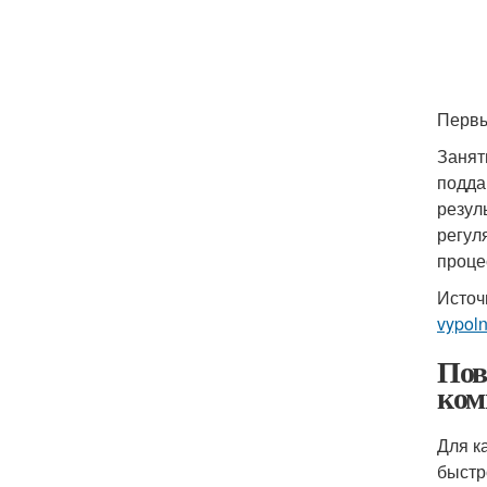
Первы
Занят
подда
резул
регул
проце
Источ
vypol
Пов
ком
Для к
быстр