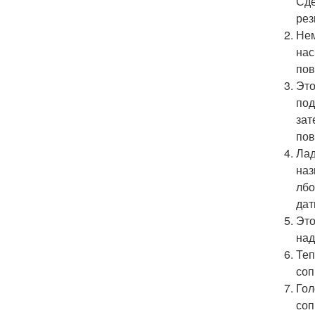
Сде
рез
Нем
нас
пов
Это
под
зат
пов
Лад
наз
лбо
дат
Это
над
Теп
соп
Гол
соп