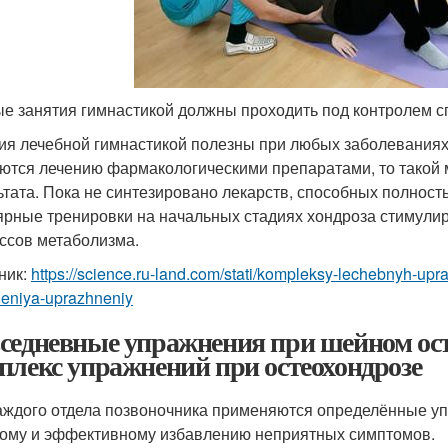
е занятия гимнастикой должны проходить под контролем с
ия лечебной гимнастикой полезны при любых заболеваниях
ются лечению фармакологическими препаратами, то такой м
ьтата. Пока не синтезировано лекарств, способных полнос
ярные тренировки на начальных стадиях хондроза стимулир
ссов метаболизма.
ник:
https://science.ru-land.com/stati/kompleksy-lechebnyh-up
neniya-uprazhneniy
седневные упражнения при шейном ост
плекс упражнений при остеохондрозе
аждого отдела позвоночника применяются определённые у
ому и эффективному избавлению неприятных симптомов.