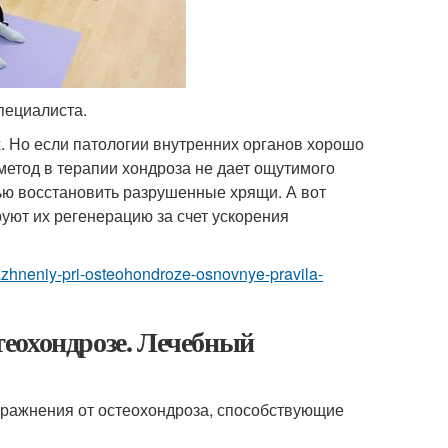
пециалиста.
. Но если патологии внутренних органов хорошо
етод в терапии хондроза не дает ощутимого
тью восстановить разрушенные хрящи. А вот
уют их регенерацию за счет ускорения
razhneniy-pri-osteohondroze-osnovnye-pravila-
еохондрозе. Лечебный
пражнения от остеохондроза, способствующие