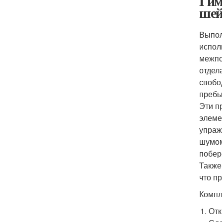
Гим
шей
Выпол
испол
межпо
отдел
свобо
пребы
Эти п
элеме
упраж
шумом
побер
Также
что п
Компл
Отк