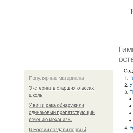
Гим
ост
Сод
Г
Популярные материалы
У
Экстернат в старших классах
П
школы
У вич и рака обнаружили
одинаковый препятствующий
лечению механизм.
У
В России создали первый