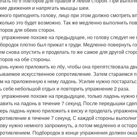
лать по 5 повторов для правой и левой сторон. При выпол
кие движения и напрягать мышцы шеи.
ного приподнять голову, лицо при этом должно смотреть в
колько это будет возможно. Так же медленно выполнить пов
торов для обеих сторон.
 упражнение похоже на предыдущее, но голову следует не 
бородок плотно был прижат к груди. Медленно повернуть гол
ем снова опустить и проделать то же самое для другой сто
торов на обе стороны.
онь нужно приложить ко лбу, чтобы она препятствовала д
ываемое искусственное сопротивление. Затем стараемся 
м на приложенную к нему ладонь. Усилие нужно постараться
ь себе небольшой отдых и повторить упражнение 2 раза.
 упражнение похоже на предыдущее, только ладонь нужно 
авить на ладонь в течение 7 секунд. После передышки сдел
ерь ладонь нужно приложить к виску и проделать упражнен
ротивление в течение 7 секунд. С каждой стороны выполнит
ову нужно немного запрокинуть, а потом медленно и осторо
ротивлением. Подбородок в конце упражнения должен оказа