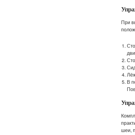
Упра
При в
полож
Сто
дви
Сто
Сид
Лёж
В п
Пов
Упра
Компл
практ
шеи, 