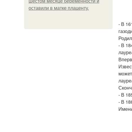
шестом месяце беременности и
оставили в матке плаценту.
- В 16
газод
Родил
- В 1
лауреа
Вперв
Извес
может
лауре
Сконч
- В 18
- В 18
Имени