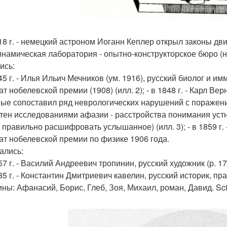
18 г. - немецкий астроном Иоганн Кеплер открыл законы движе
инамическая лаборатория - опытно-конструкторское бюро (н
ись:
845 г. - Илья Ильич Мечников (ум. 1916), русский биолог и и
т нобелевской премии (1908) (илл. 2); - в 1848 г. - Карл Ве
ые сопоставил ряд неврологических нарушений с поражени
тен исследованиями афазии - расстройства понимания устн
 правильно расшифровать услышанное) (илл. 3); - в 1859 г. 
ат нобелевской премии по физике 1906 года.
ались:
57 г. - Василий Андреевич тропинин, русский художник (р. 177
85 г. - Константин Дмитриевич кавелин, русский историк, прав
ны: Афанасий, Борис, Глеб, Зоя, Михаил, роман, Давид. Sci