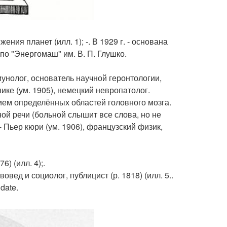
ния планет (илл. 1); -. В 1929 г. - основана
по "Энергомаш" им. В. П. Глушко.
ммунолог, основатель научной геронтологии,
рнике (ум. 1905), немецкий невропатолог.
ем определённых областей головного мозга.
ой речи (больной слышит все слова, но не
- Пьер кюри (ум. 1906), французский физик,
6) (илл. 4);.
овед и социолог, публицист (р. 1818) (илл. 5..
date.