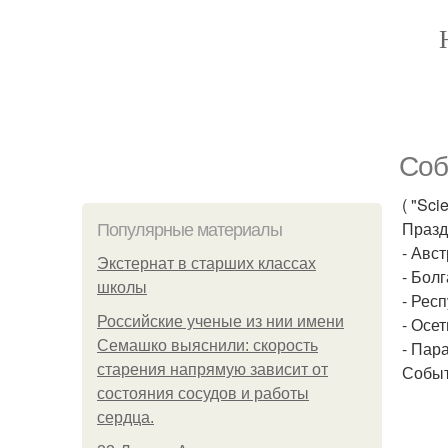
Соб
( "Sci
Празд
Популярные материалы
- Авс
Экстернат в старших классах
- Бол
школы
- Респ
Российские ученые из нии имени
- Осет
Семашко выяснили: скорость
- Пар
старения напрямую зависит от
Событ
состояния сосудов и работы
сердца.