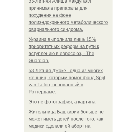
33-Летняя Алиша макдугалл
принимала препараты для
похудения на фоне
полиэндокринного метаболического
овариального синдрома.
Украина выполнила лишь 15%
приоритетных реформ на пути к
вступлению в евросоюз, - The
Guardian.
53-Летняя Джоке - одна из многих
женщин, которым помог фонд Spijt
van Tattoo, основанный в
Роттердаме.
Это не фотография, а картина!
Жительница Башкирии больше не
может иметь детей после того, как
медики сделали ей аборт на