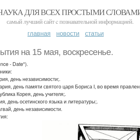
НАУКА ДЛЯ ВСЕХ ПРОСТЫМИ СЛОВАМ
самый лучший сайт c познавательной информацией.
главная
новости
статьи
ытия на 15 мая, воскресенье.
ence - Date").
ники:
трия, день независимости;.
гария, день памяти святого царя Бориса I, во время правле
ублика Корея, день учителя;.
ия, день осетинского языка и литературы;.
агвай, день независимости.
ия: