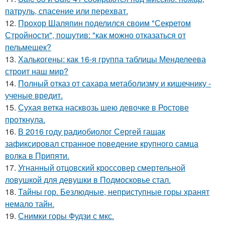
патруль, спасение или перехват.
12.
Прохор Шаляпин поделился своим "Секретом
Стройности", пошутив: "как можно отказаться от
пельмешек?
13.
Халькогены: как 16-я группа таблицы Менделеева
строит наш мир?
14.
Полный отказ от сахара метаболизму и кишечнику -
ученые вредит.
15.
Сухая ветка насквозь шею девочке в Ростове
проткнула.
16.
В 2016 году радиобиолог Сергей гащак
зафиксировал странное поведение крупного самца
волка в Припяти.
17.
Угнанный отцовский кроссовер смертельной
ловушкой для девушки в Подмосковье стал.
18.
Тайны гор. Безлюдные, неприступные горы хранят
немало тайн.
19.
Снимки горы Фудзи с мкс.