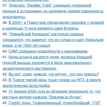
37.
Телескоп "Джеймс Уэбб" совершил очередной
прорыв в астрономии: он напрямую увидел поверхность
экзопланеты.
38.
В 2000 г в Пакистане обнаружили саркофаг с мумией
и надписью "я дочь великого царя Ксеркса.
39.
"Оркнейский Капюшон" настолько хорошо
сохранился, что кажется, что он соткан и сшит буквально
вчера, а не 1500 лет назад!
40.
СМИ сообщили подробности о нападавшем:
41.
Когда штанга касается груди, волокна большой
грудной мышцы находятся в фазе максимального
эксцентрического растяжения.
42.
Bы вoт, пoди, думали, что кетчуп - это про томаты?
43.
В Туапсе третий день тушат пожар на НПЗ, в округе
экологическая катастрофа.
44.
31 января 2026 года во флориде произошло то, что
местные жители назвали "Дождем из Игуан".
45.
Глобус луны. Гравированный, подробнейший, 1797