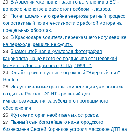
20.
В Армении уже принят закон о вступлении в ЕС -
вопрос о членстве в еаэс стоит ребром, - лавров.
21.
Полет шмеля - это крайне энергозатратный процесс,
сопоставимый по интенсивности с работой мотора на
предельных оборотах.
22.
В Краснодаре водителя, переехавшего ногу девочке
на переходе, решили не судить.
23.
Знаменитейшая и культовая фотография
кабриолета, чаще всего её подписывают "Неловкий
Момент в Лос-анджелесе, США, 1959 г.".
24.
Китай строит в пустыне огромный "Ядерный щит", -
Reuters.
25.
Индустриальные центры компетенций уже помогли
создать в России 120 ИТ - решений для
импортозамещения зарубежного программного
обеспечения.
26.
Жуткие истории необитаемых островов.
27.
Пьяный сын богатейшего нижегородского
бизнесмена Сергей Корнилов устроил массовое ДТП на