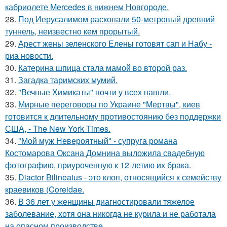
кабриолете Mercedes в нижнем Новгороде.
28.
Под Иерусалимом раскопали 50-метровый древний
туннель, неизвестно кем прорытый.
29.
Арест жены зеленского Елены готовят сап и Набу -
риа новости.
30.
Катерина шпица стала мамой во второй раз.
31.
Загадка таримских мумий.
32.
"Вечные Химикаты" почти у всех нашли.
33.
Мирные переговоры по Украине "Мертвы", киев
готовится к длительному противостоянию без поддержки
США, - The New York Times.
34.
"Мой муж Невероятный" - супруга романа
Костомарова Оксана Домнина выложила свадебную
фотографию, приуроченную к 12-летию их брака.
35.
Diactor Bilineatus - это клоп, относящийся к семейству
краевиков (Coreidae.
36.
В 36 лет у женщины диагностировали тяжелое
заболевание, хотя она никогда не курила и не работала
на опасном производстве.