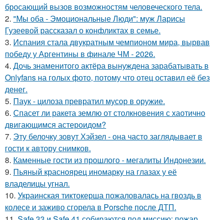
бросающий вызов возможностям человеческого тела.
2.
"Мы оба - Эмоциональные Люди": муж Ларисы
Гузеевой рассказал о конфликтах в семье.
3.
Испания стала двукратным чемпионом мира, вырвав
победу у Аргентины в финале ЧМ - 2026.
4.
Дочь знаменитого актёра вынуждена зарабатывать в
Onlyfans на голых фото, потому что отец оставил её без
денег.
5.
Паук - цилоза превратил мусор в оружие.
6.
Спасет ли ракета землю от столкновения с хаотично
двигающимся астероидом?
7.
Эту белочку зовут Хэйзел - она часто заглядывает в
гости к автору снимков.
8.
Каменные гости из прошлого - мегалиты Индонезии.
9.
Пьяный красноярец иномарку на глазах у её
владелицы угнал.
10.
Украинская тиктокерша пожаловалась на гвоздь в
колесе и заживо сгорела в Porsche после ДТП.
11.
Safe 33 и Safe 41 собираются под миссию: пожар,