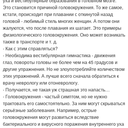
уха и вестибулярные образования в головном мозге.
Это становится причиной голово­кружения. То же самое,
кстати, происходит при плавании с откинутой назад
головой - любимый стиль многих женщин. А потом они
жалуются, что после плавания их шатает. Это примеры
физиологического голово­кружения. Оно может возникать
также в транспорте и т. д.
- Как с этим справляться?
- Необходима вестибулярная гимнастика - движения
глаз, повороты головы не более чем на 45 градусов и
другие упражнения. Но не злоупотребляйте количест­вом
этих упражнений. А лучше всего сначала обратиться к
врачу неврологу или отоневрологу.
- Получается, не такая уж страшная это напасть…
- Головокружения - частый симптом, но не нужно
трактовать его самостоятельно. За ним могут скрываться
серьёзные заболевания. Например, острые
головокружения могут развиться вследствие
бактериального и вирусного поражения внутреннего уха