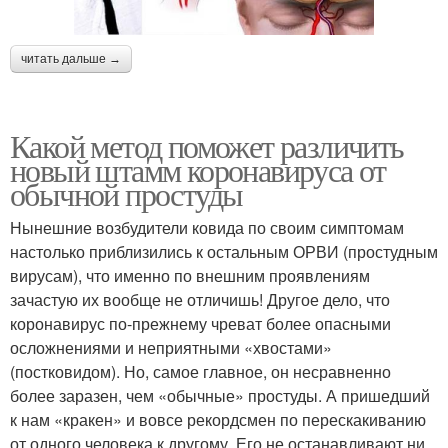
читать дальше →
Какой метод поможет различить
новый штамм коронавируса от
обычной простуды
Нынешние возбудители ковида по своим симптомам
настолько приблизились к остальным ОРВИ (простудным
вирусам), что именно по внешним проявлениям
зачастую их вообще не отличишь! Другое дело, что
коронавирус по-прежнему чреват более опасными
осложнениями и неприятными «хвостами»
(постковидом). Но, самое главное, он несравненно
более заразен, чем «обычные» простуды. А пришедший
к нам «кракен» и вовсе рекордсмен по перескакиванию
от одного человека к другому. Его не останавливают ни