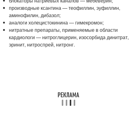
блокаторы натриевых каналов — мебеверин;
производные ксантина — теофиллин, эуфиллин,
аминофилин, дибазол;
аналоги холецистокинина — гимекромон;
нитратные препараты, применяемые в области
кардиологи — нитроглицерин, изосорбида динитрат,
эринит, нитроспрей, нитронг.