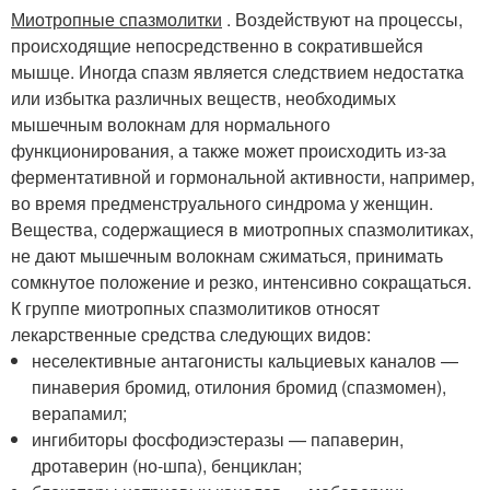
Миотропные спазмолитки
. Воздействуют на процессы,
происходящие непосредственно в сократившейся
мышце. Иногда спазм является следствием недостатка
или избытка различных веществ, необходимых
мышечным волокнам для нормального
функционирования, а также может происходить из-за
ферментативной и гормональной активности, например,
во время предменструального синдрома у женщин.
Вещества, содержащиеся в миотропных спазмолитиках,
не дают мышечным волокнам сжиматься, принимать
сомкнутое положение и резко, интенсивно сокращаться.
К группе миотропных спазмолитиков относят
лекарственные средства следующих видов:
неселективные антагонисты кальциевых каналов —
пинаверия бромид, отилония бромид (спазмомен),
верапамил;
ингибиторы фосфодиэстеразы — папаверин,
дротаверин (но-шпа), бенциклан;