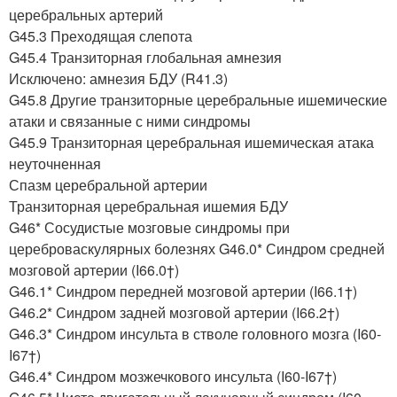
церебральных артерий
G45.3 Преходящая слепота
G45.4 Транзиторная глобальная амнезия
Исключено: амнезия БДУ (R41.3)
G45.8 Другие транзиторные церебральные ишемические
атаки и связанные с ними синдромы
G45.9 Транзиторная церебральная ишемическая атака
неуточненная
Спазм церебральной артерии
Транзиторная церебральная ишемия БДУ
G46* Сосудистые мозговые синдромы при
цереброваскулярных болезнях G46.0* Синдром средней
мозговой артерии (I66.0†)
G46.1* Синдром передней мозговой артерии (I66.1†)
G46.2* Синдром задней мозговой артерии (I66.2†)
G46.3* Синдром инсульта в стволе головного мозга (I60-
I67†)
G46.4* Синдром мозжечкового инсульта (I60-I67†)