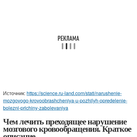
Источник:
https://science.ru-land.com/stati/narushenie-
mozgovogo-krovoobrashcheniya-u-pozhilyh-opredelenie-
bolezni-prichiny-zabolevaniya
Чем лечить преходящее нарушение
мозгового кровообращения. Краткое
описание