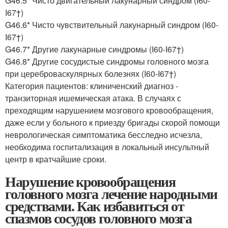
G46.5* Чисто двигательный лакунарный синдром (I60-
I67†)
G46.6* Чисто чувствительный лакунарный синдром (I60-
I67†)
G46.7* Другие лакунарные синдромы (I60-I67†)
G46.8* Другие сосудистые синдромы головного мозга
при цереброваскулярных болезнях (I60-I67†)
Категория пациентов: клиниченский диагноз -
транзиторная ишемическая атака. В случаях с
преходящим нарушением мозгового кровообращения,
даже если у больного к приезду бригады скорой помощи
неврологическая симптоматика бесследно исчезла,
необходима госпитализация в локальный инсультный
центр в кратчайшие сроки.
Нарушение кровообращения
головного мозга лечение народными
средствами. Как избавиться от
спазмов сосудов головного мозга