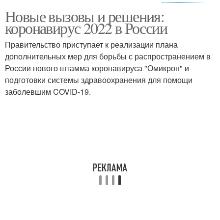
Новые вызовы и решения:
Вакцины от
Вакцина от
коронавирус 2022 в России
коронавируса
коронавируса
Правительство приступает к реализации плана
дополнительных мер для борьбы с распространением в
Обязательная
Вакцинация от
России нового штамма коронавируса "Омикрон" и
вакцинация
коронавируса
подготовки системы здравоохранения для помощи
заболевшим COVID-19.
Аргументы против
обязательной
вакцинации