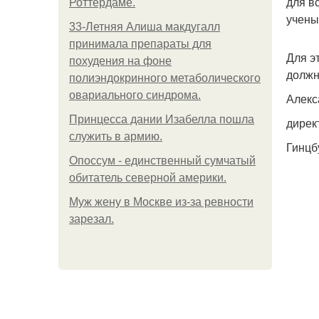
для в
Роттердаме.
учены
33-Летняя Алиша макдугалл
принимала препараты для
Для э
похудения на фоне
должн
полиэндокринного метаболического
овариального синдрома.
Алекс
Принцесса дании Изабелла пошла
дирек
служить в армию.
Гинцб
Опоссум - единственный сумчатый
обитатель северной америки.
Mуж жену в Москве из-за ревности
зарезал.