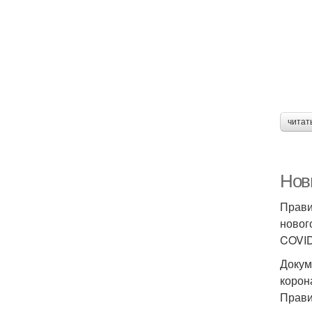
читат
Нов
Прави
новог
COVID
Докум
корон
Прави