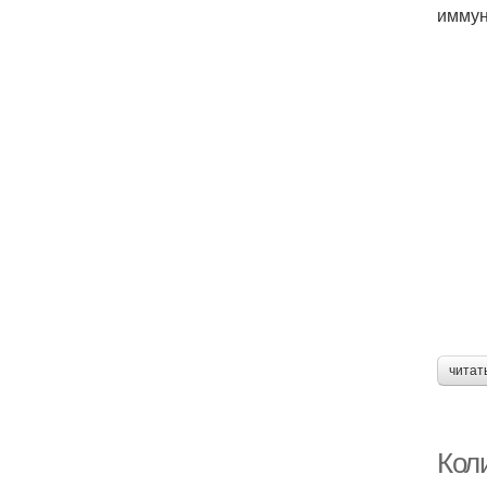
иммун
читат
Кол