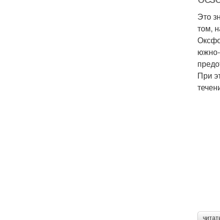
Это з
том, 
Оксфо
южно-
предо
При э
течен
читат