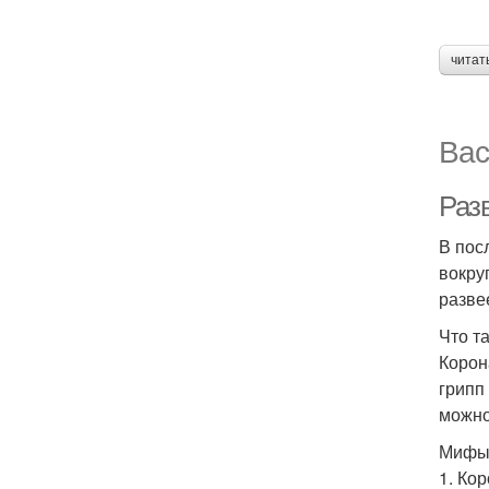
читат
Вас
Раз
В пос
вокру
разве
Что т
Корон
грипп
можно
Мифы 
1. Ко