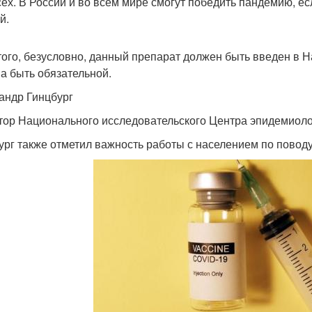
сех. В России и во всем мире смогут победить пандемию, е
й.
того, безусловно, данный препарат должен быть введен в 
а быть обязательной.
андр Гинцбург
тор Национального исследовательского Центра эпидемиоло
ург также отметил важность работы с населением по повод