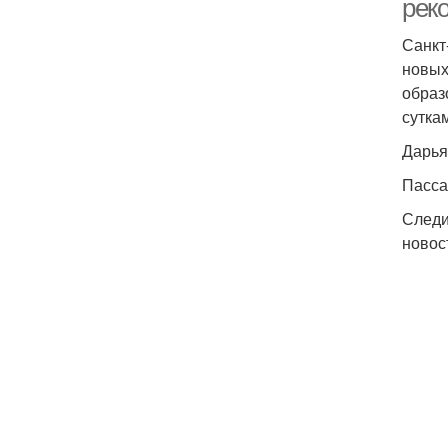
реко
Санкт
новых
образ
сутка
Дарь
Пасса
Следи
новос