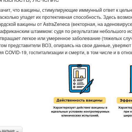
начит, что вакцины, стимулирующие иммунный ответ к цельн
насколько упадет их протективная способность. Здесь возм
рдской вакцины от AstraZeneca (векторная, на аденовирус
африканским штаммом: судя по результатам небольшого и
твращает легкое или умеренное заболевание (тяжелых случ
том представители ВОЗ, опираясь на свои данные, уверяют 
ия COVID-19, госпитализации и смерти, в том числе и в от
ь дальше →