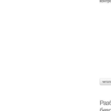
контр
читат
Раз
без