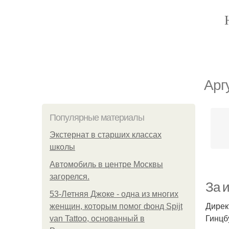
Арг
Популярные материалы
Экстернат в старших классах
школы
Автомобиль в центре Москвы
загорелся.
За и
53-Летняя Джоке - одна из многих
Дирек
женщин, которым помог фонд Spijt
Гинцб
van Tattoo, основанный в