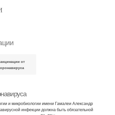
И
ации
акцинации от
коронавируса
онавируса
огии и микробиологии имени Гамалеи Александр
онавирусной инфекции должна быть обязательной