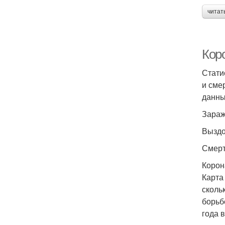
читат
Коро
Стати
и сме
данны
Зараж
Выздо
Смерт
Корон
Карта
сколь
борьб
года 