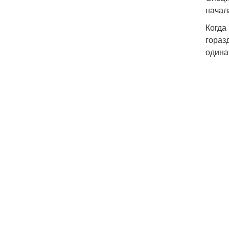
начал
Когда
гораз
одина