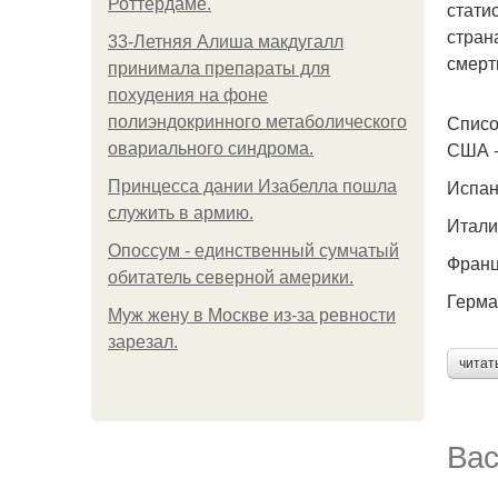
Роттердаме.
стати
стран
33-Летняя Алиша макдугалл
смерт
принимала препараты для
похудения на фоне
Списо
полиэндокринного метаболического
США -
овариального синдрома.
Испан
Принцесса дании Изабелла пошла
служить в армию.
Итали
Опоссум - единственный сумчатый
Франц
обитатель северной америки.
Герма
Mуж жену в Москве из-за ревности
зарезал.
читат
Вас