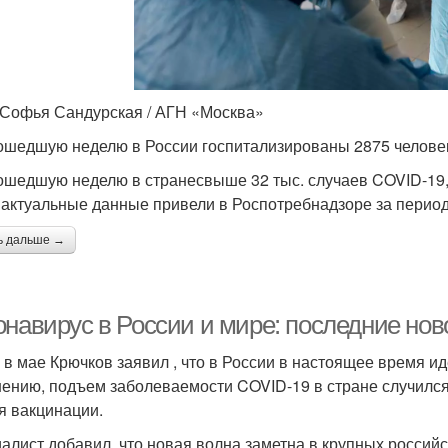
 Софья Сандурская / АГН «Москва»
ошедшую неделю в России госпитализированы 2875 челове
ошедшую неделю в странесвыше 32 тыс. случаев COVID-19, 
 актуальные данные привели в Роспотребнадзоре за период с
ь дальше →
онавирус в России и мире: последние нов
 в мае Крючков заявил , что в России в настоящее время и
нению, подъем заболеваемости COVID-19 в стране случился
я вакцинации.
алист добавил, что новая волна заметна в крупных российс