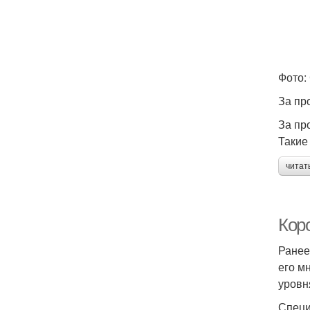
Фото:
За пр
За пр
Такие
читат
Кор
Ранее
его м
уровн
Специ