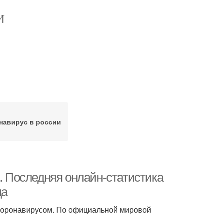
И
навирус в россии
0. Последняя онлайн-статистика
да
коронавирусом. По официальной мировой