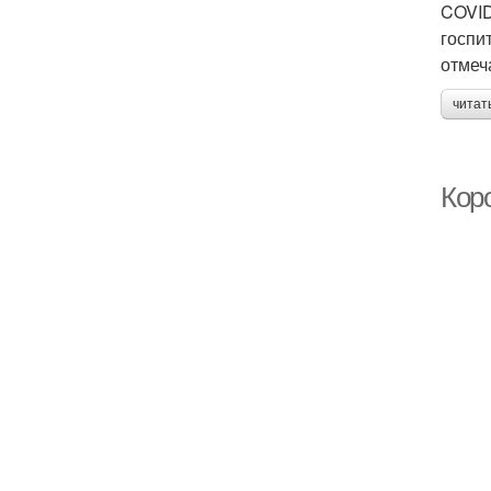
COVID
госпи
отмеч
читат
Коро