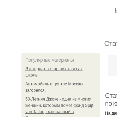
Ста
Популярные материалы
Экстернат в старших классах
школы
Автомобиль в центре Москвы
загорелся.
Ста
53-Летняя Джоке - одна из многих
по к
женщин, которым помог фонд Spijt
van Tattoo, основанный в
На да