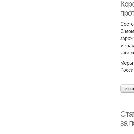
Кор
про
Состо
С мом
зараж
мерам
забол
Меры 
Росси
читат
Ста
за 