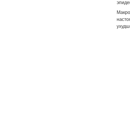
эпиде
Макро
насто
ухудш