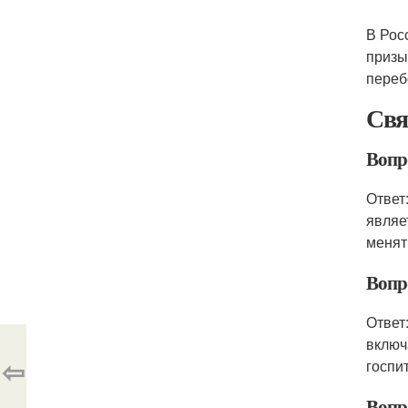
В Рос
призы
переб
Свя
Вопр
Ответ
являе
менят
Вопро
Ответ
включ
⇦
госпи
Вопро