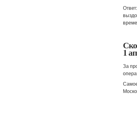
Ответ
выздо
време
Ско
1 а
За пр
опера
Самое
Моско