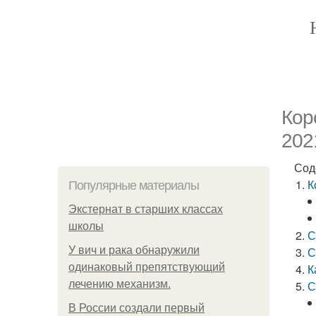
Кор
202
Сод
К
Популярные материалы
Экстернат в старших классах
школы
С
У вич и рака обнаружили
С
одинаковый препятствующий
К
лечению механизм.
С
В России создали первый