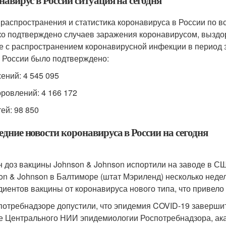
авирус в России ситуация на сегодня
 распространения и статистика коронавируса в России по вс
ко подтверждено случаев заражения коронавирусом, выздо
е с распространением коронавирусной инфекции в период за
в России было подтверждено:
ений: 4 545 095
ровлений: 4 166 172
ей: 98 850
дние новости коронавируса в России на сегодня
н доз вакцины Johnson & Johnson испортили на заводе в С
on & Johnson в Балтиморе (штат Мэриленд) несколько неде
диентов вакцины от коронавируса нового типа, что привело 
потребнадзоре допустили, что эпидемия COVID-19 завершитс
е Центрального НИИ эпидемиологии Роспотребнадзора, ак