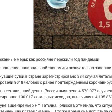
жанные меры: как россияне пережили год пандемии
ановление национальной экономики окончательно завершит
нувшие сутки в стране зарегистрировано 384 случая летал
ровели 9618 человек с ранее подтвержденным коронавиру
 на сегодняшний день в России выявлено 4 572 077 случаев
сировано 100 017 летальных исходов, вылечились 4 195 869
уне вице-премьер РФ Татьяна Голикова отметила, что ситу
 тенденцию к стабилизации . В то же время она допустила