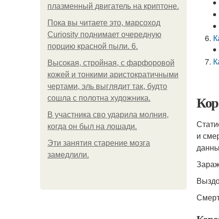
плазменный двигатель на криптоне.
Пока вы читаете это, марсоход
Curiosity поднимает очередную
К
порцию красной пыли. 6.
К
Высокая, стройная, с фарфоровой
кожей и тонкими аристократичными
чертами, эль выглядит так, будто
Кор
сошла с полотна художника.
В участника сво ударила молния,
Стати
когда он был на лошади.
и сме
Эти занятия старение мозга
данны
замедлили.
Зараж
Выздо
Смерт