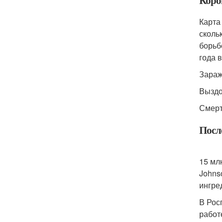
Корон
Карта
сколь
борьб
года 
Зараж
Выздо
Смерт
После
15 мл
Johns
ингре
В Рос
работ