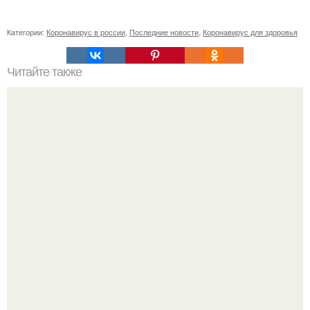
Категории:
Коронавирус в россии
,
Последние новости
,
Коронавирус для здоровья
Читайте также
Философия Толстого. Философские идеи в творчестве Л.
Н. Толстого.