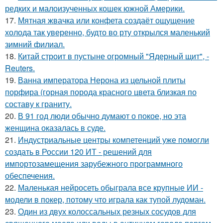
редких и малоизученных кошек южной Америки.
17.
Мятная жвачка или конфета создаёт ощущение
холода так уверенно, будто во рту открылся маленький
зимний филиал.
18.
Китай строит в пустыне огромный "Ядерный щит", -
Reuters.
19.
Ванна императора Нерона из цельной плиты
порфира (горная порода красного цвета близкая по
составу к граниту.
20.
В 91 год люди обычно думают о покое, но эта
женщина оказалась в суде.
21.
Индустриальные центры компетенций уже помогли
создать в России 120 ИТ - решений для
импортозамещения зарубежного программного
обеспечения.
22.
Маленькая нейросеть обыграла все крупные ИИ -
модели в покер, потому что играла как тупой лудоман.
23.
Один из двух колоссальных резных сосудов для