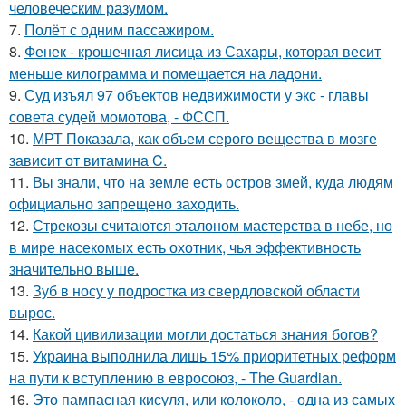
человеческим разумом.
7.
Полёт с одним пассажиром.
8.
Фенек - крошечная лисица из Сахары, которая весит
меньше килограмма и помещается на ладони.
9.
Суд изъял 97 объектов недвижимости у экс - главы
совета судей момотова, - ФССП.
10.
МРТ Показала, как объем серого вещества в мозге
зависит от витамина C.
11.
Вы знали, что на земле есть остров змей, куда людям
официально запрещено заходить.
12.
Стрекозы считаются эталоном мастерства в небе, но
в мире насекомых есть охотник, чья эффективность
значительно выше.
13.
Зуб в носу у подростка из свердловской области
вырос.
14.
Какой цивилизации могли достаться знания богов?
15.
Украина выполнила лишь 15% приоритетных реформ
на пути к вступлению в евросоюз, - The Guardian.
16.
Это пампасная кисуля, или колоколо, - одна из самых