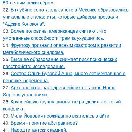
50-летним режиссёром.
32.
В глубине сенота эль сапоте в Мексике образовались
уникальные сталактиты, которые дайверы прозвали
"Адские Колокола".
33.
Более половины американцев считают, что
умственные способности трампа ухудшились.
34.
Фруктозу признали опасным фактором в развитии
метаболического синдрома.
35.
Высшее образование снижает риск психических
расстройств: исследование.
36.
Сестра Ольги Бузовой Анна, много лет мечтавшая о
ребенке, беременна.
37.
Археологи возраст древнейших останков Homo
Sapiens установили.
38.
Крупнейшую группу шимпанзе разделил жестокий
конфликт.
39.
Мила Йовович неожиданно вкатилась в айти.
40.
Время - понятие абстрактное?
41.
Народ гигантских камней.