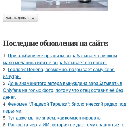
читать дальше →
Последние обновления на сайте:
1.
При альбинизме организм вырабатывает слишком
мало меланина или не вырабатывает его вовсе.
2.
Геологи: Венера, возможно, разрывает саму себя
изнутри.
3.
Дочь знаменитого актёра вынуждена зарабатывать в
Onlyfans на голых фото, потому что отец оставил её без
денег.
4.
Феномен "Лицевой Тарелки": биологический радар под
перьями.
5.
Тут даже мы не знаем, как комментировать.
6.
Раскрыта черта ИИ, которая не даст ему сравняться с