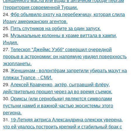
священного масла или воды в античном городе пергам
(территория современной Турции.
24.
Фбр объявило охоту на перебежчицу, которая слила
Ирану американских агентов.
25.
Пять спутников на орбите за один запуск.
26.
Музыкальные колонны в храме виттала в хампи,
Индия.
27.
Телескоп "Джеймс Уэбб" совершил очередной
прорыв в астрономии: он напрямую увидел поверхность
экзопланеты.
28.
Женщинам - волонтёрам запретили убирать мазут на
пляжах Туапсе, - СМИ.
29.
Алексей Кравченко, актёр, сыгравший флёру,
действительно прошел через ад во время съемок.
30.
Ориксы (или сернобыки) являются символами
пустыни намиб и важной частью экосистемы этого
региона.
31.
19-Летняя актриса Александрина олексюк уверена,
что ей удалось построить крепкий и стабильный брак с