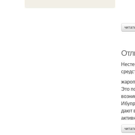
читат
Отл
Несте
средс
жароп
Это п
возни
Ибупр
дают 
актив
читат