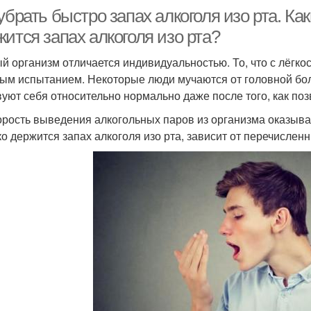
убрать быстро запах алкоголя изо рта. Ка
ится запах алкоголя изо рта?
й организм отличается индивидуальностью. То, что с лёгкос
ым испытанием. Некоторые люди мучаются от головной бол
вуют себя относительно нормально даже после того, как поз
орость выведения алкогольных паров из организма оказыва
ко держится запах алкоголя изо рта, зависит от перечислен