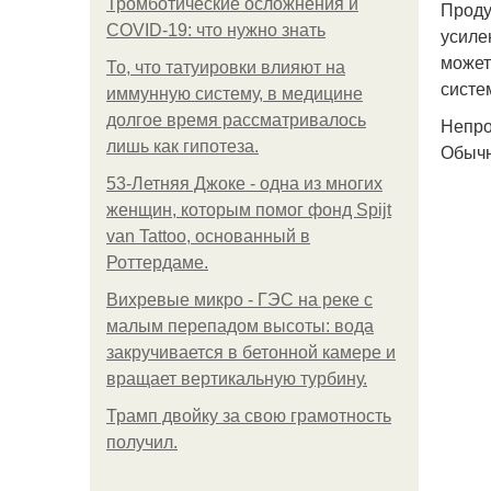
Тромботические осложнения и
Проду
COVID-19: что нужно знать
усиле
может
То, что татуировки влияют на
систе
иммунную систему, в медицине
долгое время рассматривалось
Непро
лишь как гипотеза.
Обычн
53-Летняя Джоке - одна из многих
женщин, которым помог фонд Spijt
van Tattoo, основанный в
Роттердаме.
Вихревые микро - ГЭС на реке с
малым перепадом высоты: вода
закручивается в бетонной камере и
вращает вертикальную турбину.
Трамп двойку за свою грамотность
получил.