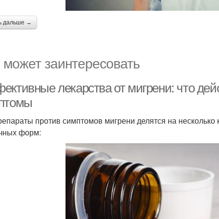
ь дальше →
 может заинтересовать
ективные лекарства от мигрени: что дей
птомы
репараты против симптомов мигрени делятся на несколько 
чных форм: