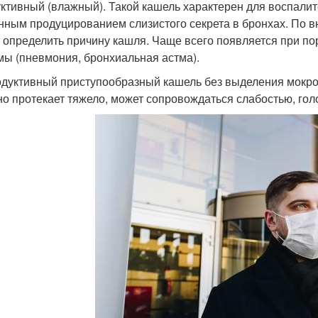
ктивный (влажный). Такой кашель характерен для воспал
нным продуцированием слизистого секрета в бронхах. По 
 определить причину кашля. Чаще всего появляется при п
мы (пневмония, бронхиальная астма).
дуктивный приступообразный кашель без выделения мокро
о протекает тяжело, может сопровождаться слабостью, гол