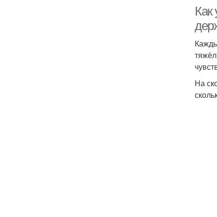
Как 
держ
Кажды
тяжёл
чувст
На ск
сколь