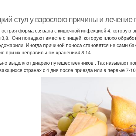
кий стул у взрослого причины и лечение 
 острая форма связана с кишечной инфекцией 4, которую в
ы3,8. Они попадают вместе с пищей, которую плохо обрабо
едожарили. Иногда причиной поноса становятся не сами бак
ия при их неправильном хранении4,8,14.
ьно выделяют диарею путешественников . Так называют пон
вающихся странах с 4 дня после приезда или в первые 7-1