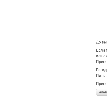
До вы
Если 
или с 
Приня
Регид
Пить 
Приня
читат