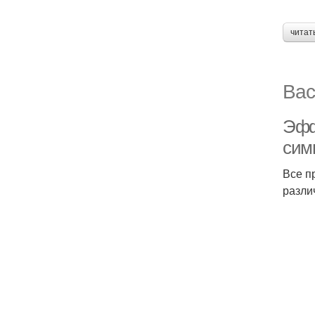
читат
Вас
Эфф
сим
Все п
разли