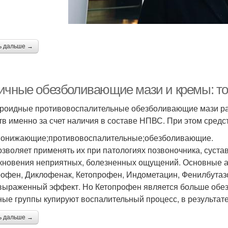
ь дальше →
ичные обезболивающие мази и кремы: то
роидные противовоспалительные обезболивающие мази р
тв именно за счет наличия в составе НПВС. При этом средст
онижающие;противовоспалительные;обезболивающие.
озволяет применять их при патологиях позвоночника, сустав
кновения неприятных, болезненных ощущений. Основные а
офен, Диклофенак, Кетопрофен, Индометацин, Фенилбутазо
выраженный эффект. Но Кетопрофен является больше обез
ные группы купируют воспалительный процесс, в результат
ь дальше →