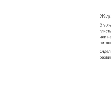
Жид
В 90%
глист
или н
питан
Отдел
разви