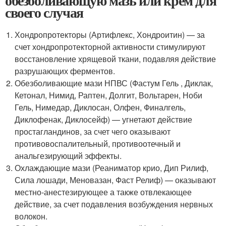
обезболивающую мазь или крем для
своего случая
Хондропротекторы (Артифлекс, Хондроитин) — за
счет хондропротекторной активности стимулируют
восстановление хрящевой ткани, подавляя действие
разрушающих ферментов.
Обезболивающие мази НПВС (Фастум Гель , Диклак,
Кетонал, Нимид, Раптен, Долгит, Вольтарен, Ноби
Гель, Нимедар, Диклосан, Олфен, Финалгель,
Диклофенак, Диклосейф) — угнетают действие
простагландинов, за счет чего оказывают
противовоспалительный, противоотечный и
анальгезирующий эффекты.
Охлаждающие мази (Реаниматор крио, Дип Рилиф,
Сила лошади, Меновазан, Фаст Релиф) — оказывают
местно-анестезирующее а также отвлекающее
действие, за счет подавления возбуждения нервных
волокон.