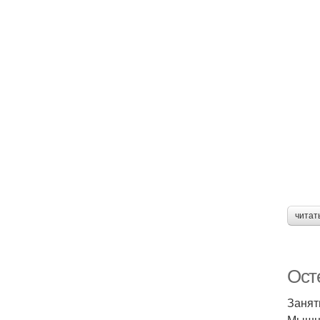
читат
Ост
Занят
Мышцы