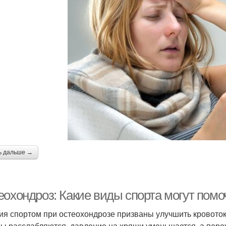
ь дальше →
еохондроз: Какие виды спорта могут помо
ия спортом при остеохондрозе призваны улучшить кровото
 расслабляются, давление на хрящи уменьшается, а пере