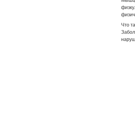
физку
физич
Что т
Забол
наруш