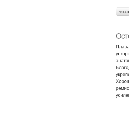
читат
Ост
Плава
ускор
анато
Благо
укреп
Хорош
ремис
усиле