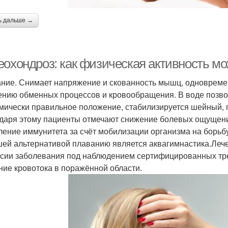
ь дальше →
еохондроз: как физическая активность мо
ние. Снимает напряжение и скованность мышц, одновремен
ению обменных процессов и кровообращения. В воде позв
мически правильное положение, стабилизируется шейный, 
даря этому пациенты отмечают снижение болевых ощущени
ление иммунитета за счёт мобилизации организма на борьб
ей альтернативой плаванию является аквагимнастика.Лече
сии заболевания под наблюдением сертифицированных тр
ние кровотока в поражённой области.