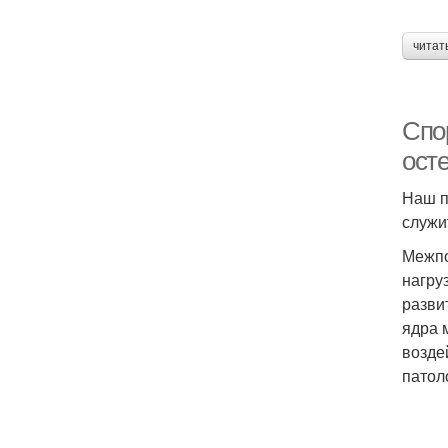
читат
Спо
ост
Наш п
служи
Межпо
нагру
разви
ядра 
возде
патол