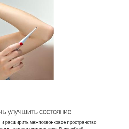
чь улучшить состояние
к и расширить межпозвонковое пространство.
жимы нервов устраняются. В лечебной