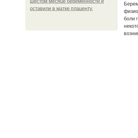
шестом месяце беременности и
Берем
оставили в матке плаценту.
физио
боли 
некот
возни