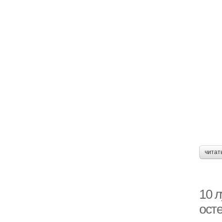
читат
10 
ост