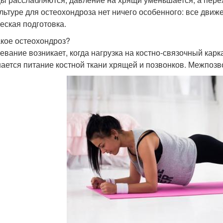
льтуре для остеохондроза нет ничего особенного: все движ
еская подготовка.
акое остеохондроз?
евание возникает, когда нагрузка на костно-связочный карк
ается питание костной ткани хрящей и позвонков. Межпоз