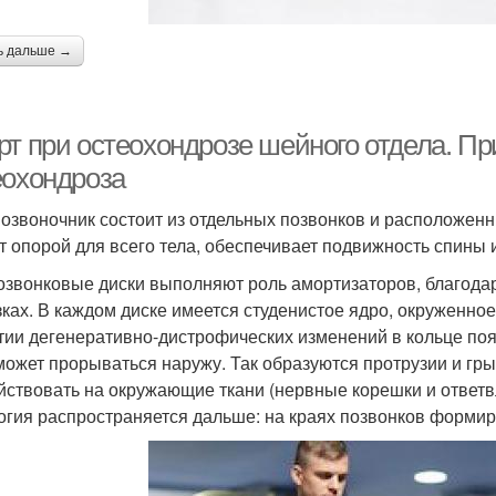
ь дальше →
рт при остеохондрозе шейного отдела. П
еохондроза
озвоночник состоит из отдельных позвонков и расположен
т опорой для всего тела, обеспечивает подвижность спины 
звонковые диски выполняют роль амортизаторов, благода
зках. В каждом диске имеется студенистое ядро, окруженно
тии дегенеративно-дистрофических изменений в кольце по
может прорываться наружу. Так образуются протрузии и гр
йствовать на окружающие ткани (нервные корешки и ответвл
огия распространяется дальше: на краях позвонков форми