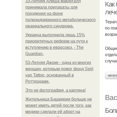
33-Летняя Алиша макдугалл
Как
принимала препараты для
леч
похудения на фоне
полиэндокринного метаболического
Терап
овариального синдрома.
по по
возра
Украина выполнила лишь 15%
приоритетных реформ на пути к
вступлению в евросоюз, - The
Общие
Guardian.
отдел
случа
53-Летняя Джоке - одна из многих
женщин, которым помог фонд Spijt
van Tattoo, основанный в
читат
Роттердаме.
Это не фотография, а картина!
Вас
Жительница Башкирии больше не
может иметь детей после того, как
Бол
медики сделали ей аборт на