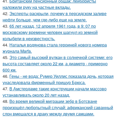
41.
Британский пенсионный общак: лейбористы
наложили руку на частные вклады.
42.
Эксперты раскрыли, почему в персидском заливе
нефти больше, чем где-либо еще на земле.
43.
65 лет назад, 12 апреля 1961 года, в 9: 07 по
московскому времени человек шагнул из земной
колыбели в неизвестность.
44.
Наталья водянова стала героиней нового номера
журнала Marfa.
45.
Это самый высокий вулкан в солнечной системе: его
высота составляет около 22 км, а диаметр - примерно
600 км.
46.
Гены - не вода: Румер Уиллис показала дочь, которая
унаследовала фирменный прищур Брюса.
47.
В Амстердаме такие конструкции начали массово
устанавливать около 20 лет назад.
48.
Во время великой миграции зебр в Ботсване
произошёл любопытный случай: африканский саванный
слон вмешался в драку между двумя самцами.