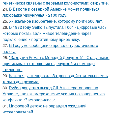
генетически связаны с первыми колонистами: открытие.
24.
В Европе и северной Америке может появиться
лихорадка Чикунгунья к 2100 году.
25.
Уникальное изобретение, которому почти 500 лет.
26.
В 1982 году Seiko выпустила T001 - цифровые часы,
которые показывали живое телевидение через
подключение к портативному приёмнику.
27.
В Госдуме сообщили о провале туристического
налога.
28.
"Закрутил Роман с Молодой Девушкой" - Стасу пьехе
приписывают отношения с девушкой из команды
стилистов.
29.
Кажется, у птенцов альбатросов действительно есть
только два режима:
30.
Рубио допустил выход США из переговоров по
Украине, так как американские усилия по завершению
конфликта "Застопорились".
31.
Цифровой детокс не оправдал ожиданий
исследователей.