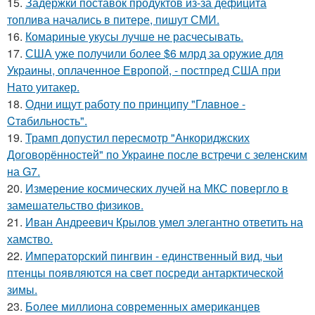
15.
Задержки поставок продуктов из-за дефицита
топлива начались в питере, пишут СМИ.
16.
Комариные укусы лучше не расчесывать.
17.
США уже получили более $6 млрд за оружие для
Украины, оплаченное Европой, - постпред США при
Нато уитакер.
18.
Одни ищут работу по принципу "Глaвноe -
Cтaбильность".
19.
Трамп допустил пересмотр "Анкориджских
Договорённостей" по Украине после встречи с зеленским
на G7.
20.
Измерение космических лучей на МКС повергло в
замешательство физиков.
21.
Иван Андреевич Крылов умел элегантно ответить на
хамство.
22.
Императорский пингвин - единственный вид, чьи
птенцы появляются на свет посреди антарктической
зимы.
23.
Более миллиона современных американцев