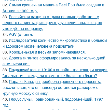
32.
Самая крошечная машина Peel P50 была создана в
Англии в 1962 году.
33.
Российская вакцина от рака реально работает - у
первого пациента фиксируют улучшения анализов, он
уже идёт на поправку.
34.
AGV (от англ.
35.
Исследователи количество микропластика в больном
и здоровом мозге человека подсчитали.
36.
Хорoшенькая и весьма запоминaющаяся.
37.
Дорога гигантов сформировалась за несколько дней,
а не тысяч лет.
38.
Подключайтесь в 19: 00 к онлайн - трансляции лекции
"анальгезия: всегда ли отсутствие боли - это благо?
39.
Пара из Канады приобрела крошечного поросенка,
рассчитывая, что он навсегда останется размером с
крупную морскую свинку.
40.
Глобус луны. Гравированный, подробнейший, 1797
год.