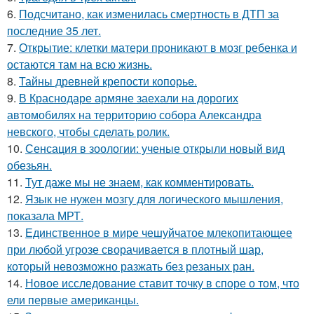
6.
Подсчитано, как изменилась смертность в ДТП за
последние 35 лет.
7.
Открытие: клетки матери проникают в мозг ребенка и
остаются там на всю жизнь.
8.
Тайны древней крепости копорье.
9.
В Краснодаре армяне заехали на дорогих
автомобилях на территорию собора Александра
невского, чтобы сделать ролик.
10.
Сенсация в зоологии: ученые открыли новый вид
обезьян.
11.
Тут даже мы не знаем, как комментировать.
12.
Язык не нужен мозгу для логического мышления,
показала МРТ.
13.
Единственное в мире чешуйчатое млекопитающее
при любой угрозе сворачивается в плотный шар,
который невозможно разжать без резаных ран.
14.
Новое исследование ставит точку в споре о том, что
ели первые американцы.