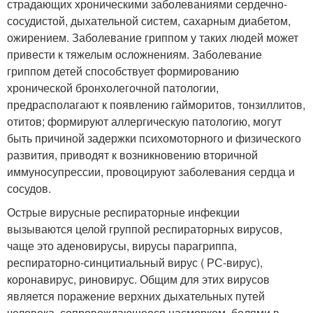
страдающих хроническими заболеваниями сердечно-
сосудистой, дыхательной систем, сахарным диабетом,
ожирением. Заболевание гриппом у таких людей может
привести к тяжелым осложнениям. Заболевание
гриппом детей способствует формированию
хронической бронхолегочной патологии,
предрасполагают к появлению гайморитов, тонзиллитов,
отитов; формируют аллергическую патологию, могут
быть причиной задержки психомоторного и физического
развития, приводят к возникновению вторичной
иммуносупрессии, провоцируют заболевания сердца и
сосудов.
Острые вирусные респираторные инфекции
вызываются целой группой респираторных вирусов,
чаще это аденовирусы, вирусы парагриппа,
респираторно-синцитиальный вирус ( РС-вирус),
коронавирус, риновирус. Общим для этих вирусов
является поражение верхних дыхательных путей
человека, сопровождающееся насморком, болями в