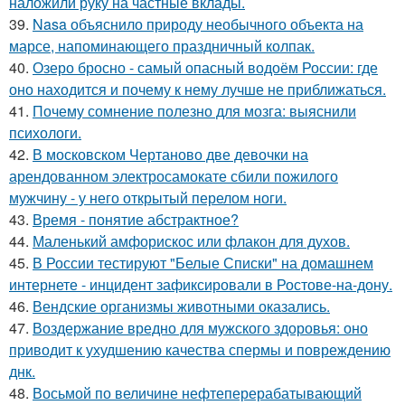
наложили руку на частные вклады.
39.
Nasa объяснило природу необычного объекта на
марсе, напоминающего праздничный колпак.
40.
Озеро бросно - самый опасный водоём России: где
оно находится и почему к нему лучше не приближаться.
41.
Почему сомнение полезно для мозга: выяснили
психологи.
42.
В московском Чертаново две девочки на
арендованном электросамокате сбили пожилого
мужчину - у него открытый перелом ноги.
43.
Время - понятие абстрактное?
44.
Маленький амфорискос или флакон для духов.
45.
В России тестируют "Белые Списки" на домашнем
интернете - инцидент зафиксировали в Ростове-на-дону.
46.
Вендские организмы животными оказались.
47.
Воздержание вредно для мужского здоровья: оно
приводит к ухудшению качества спермы и повреждению
днк.
48.
Восьмой по величине нефтеперерабатывающий