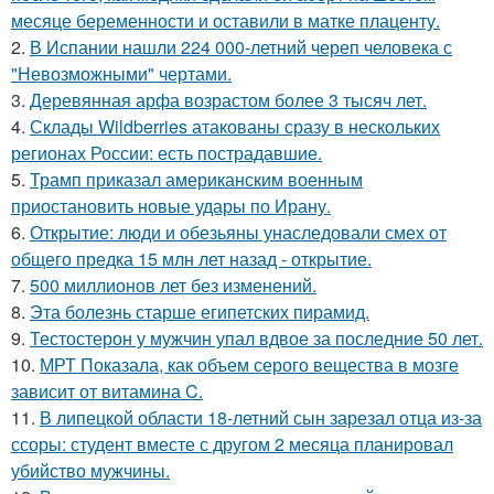
месяце беременности и оставили в матке плаценту.
2.
В Испании нашли 224 000-летний череп человека с
"Невозможными" чертами.
3.
Деревянная арфа возрастом более 3 тысяч лет.
4.
Склады Wildberries атакованы сразу в нескольких
регионах России: есть пострадавшие.
5.
Трамп приказал американским военным
приостановить новые удары по Ирану.
6.
Открытие: люди и обезьяны унаследовали смех от
общего предка 15 млн лет назад - открытие.
7.
500 миллионов лет без изменений.
8.
Эта болезнь старше египетских пирамид.
9.
Тестостерон у мужчин упал вдвое за последние 50 лет.
10.
МРТ Показала, как объем серого вещества в мозге
зависит от витамина C.
11.
В липецкой области 18-летний сын зарезал отца из-за
ссоры: студент вместе с другом 2 месяца планировал
убийство мужчины.