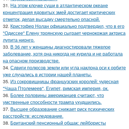
31.
На этом клочке суши в атлантическом океане
концентрация ядовитых змей достигает критических
отметок, делая высадку смертельно опасной.
32.
Кристофер Нолан официально подтвердил, что в его
"Одиссее" Елену троянскую сыграет чернокожая актриса
лупита нионго.
33.
В 36 лет у женщины диагностировали тяжелое
заболевание, хотя она никогда не курила и не работала
на опасном производстве.
34.
Сдвиги полюсов земли или угла наклона оси к орбите
уже случались в истории нашей планеты.
35.
Из сокровищницы французских королей: чудесная
"Чаша Птолемеев", Египет, римская империя, ок.
36.
Более половины американцев считают, что
умственные способности трампа ухудшились.
37.
Высшее образование снижает риск психических
расстройств: исследование.
38.
Британский пенсионный общак: лейбористы