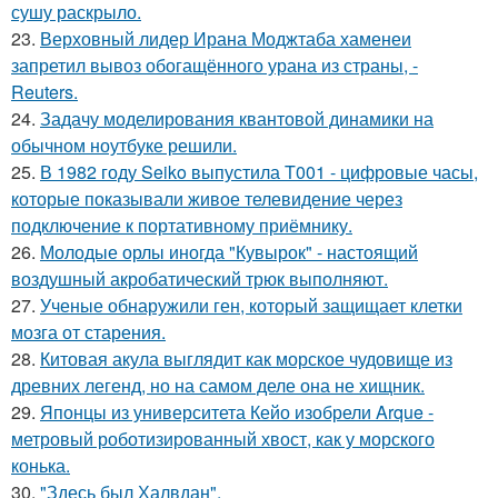
сушу раскрыло.
23.
Верховный лидер Ирана Моджтаба хаменеи
запретил вывоз обогащённого урана из страны, -
Reuters.
24.
Задачу моделирования квантовой динамики на
обычном ноутбуке решили.
25.
В 1982 году Seiko выпустила T001 - цифровые часы,
которые показывали живое телевидение через
подключение к портативному приёмнику.
26.
Молодые орлы иногда "Кувырок" - настоящий
воздушный акробатический трюк выполняют.
27.
Ученые обнаружили ген, который защищает клетки
мозга от старения.
28.
Китовая акула выглядит как морское чудовище из
древних легенд, но на самом деле она не хищник.
29.
Японцы из университета Кейо изобрели Arque -
метровый роботизированный хвост, как у морского
конька.
30.
"Здесь был Халвдан".