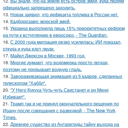
12.
Вы знали, что на земле есть остров змей, куда людям
официально запрещено заходить.
13.
Новак заявил, что дефицита топлива в России нет.
14.
Кадборозавр: морской змей.
15.
Украина выполнила лишь 15% приоритетных реформ
на пути к вступлению в евросоюз, - The Guardian.
16.
С 2000 года миграция резко усилилась: ИИ показал,
откуда и куда едут люди.
17.
Майкл Джексон в Москве, 1993 год.
18.
Многие думают, что водомерка просто легкая,
поэтому не прорывает водную гладь.
19.
Завораживающая анимация из 5 кадров, сделанных
телескопом "Хаббл".
20.
"У Него Кукуха Чуть-чуть Свистанет и он Меня
Избивает".
21.
Трамп так и не принял окончательного решения по
Ирану после совещания с разведкой, - The New York
Times.
22.
Древнее существо из Антарктиды тайну выхода на