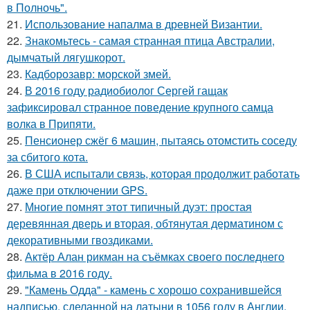
в Полночь".
21.
Использование напалма в древней Византии.
22.
Знакомьтесь - самая странная птица Австралии,
дымчатый лягушкорот.
23.
Кадборозавр: морской змей.
24.
В 2016 году радиобиолог Сергей гащак
зафиксировал странное поведение крупного самца
волка в Припяти.
25.
Пенсионер сжёг 6 машин, пытаясь отомстить соседу
за сбитого кота.
26.
В США испытали связь, которая продолжит работать
даже при отключении GPS.
27.
Многие помнят этот типичный дуэт: простая
деревянная дверь и вторая, обтянутая дерматином с
декоративными гвоздиками.
28.
Актёр Алан рикман на съёмках своего последнего
фильма в 2016 году.
29.
"Камень Одда" - камень с хорошо сохранившейся
надписью, сделанной на латыни в 1056 году в Англии.