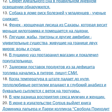
12.
Секрет идеального сна в правильном дневном
освещении обнаружился.
13.
Собака в доме риск болезней у младенцев - ученые
снижает.
14.
Фенек - крошечная лисица из Сахары, которая весит
меньше килограмма и помещается на ладони.
15.
Лягушки, жабы, тритоны и другие амфибии -
удивительные существа, живущие на границе двух
миров: воды и суши.
16.
В пушкино уаз протаранил магазин и покалечил
покупательницу.
17.
Задержки поставок продуктов из-за дефицита
топлива начались в питере, пишут СМИ.
18.
Когда температура в штате падает до нуля,
теплолюбивые рептилии впадают в глубокий анабиоз и
буквально сыплются с веток на тротуары.
19.
В чем разница восприятия секса мужчин и женщин.
20.
В июне в издательстве Corpus выйдет книга
Доминика лапьера и Ларри коллинза "Свобода Приходит