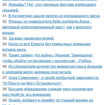
30.
Жирафы? Нет, эти глиняные фигурки изображают
лошадей.
31.
В Антарктиде нашли железо из взорвавшихся звезд.
32.
Японцы из университета Кейо изобрели Arque -
метровый роботизированный хвост, как у морского
конька.
33.
Загадка таримских мумий.
34.
Когда-то вся Европа без привычных домашних
котиков жила.
35.
Трамп заявил, что война с Ираном "Завершена",
чтобы обойти согласование с конгрессом, - Politico.
36.
Исследователи количество микропластика в больном
и здоровом мозге человека подсчитали.
37.
Анна Семенович - о своей необычной зависимости:
"Я Просто не Могу Остановиться".
38.
Высшее образование снижает риск психических
расстройств: исследование.
39.
Яндекс добавил в линейку тв станций модель на