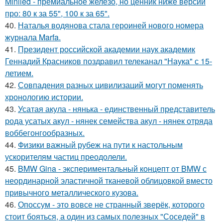
Miniled - премиальное железо, но ценник ниже версии
про: 80 к за 55", 100 к за 65".
40.
Наталья водянова стала героиней нового номера
журнала Marfa.
41.
Президент российской академии наук академик
Геннадий Красников поздравил телеканал "Наука" с 15-
летием.
42.
Совпадения разных цивилизаций могут поменять
хронологию истории.
43.
Усатая акула - нянька - единственный представитель
рода усатых акул - нянек семейства акул - нянек отряда
воббегонгообразных.
44.
Физики важный рубеж на пути к настольным
ускорителям частиц преодолели.
45.
BMW Gina - экспериментальный концепт от BMW с
неординарной эластичной тканевой облицовкой вместо
привычного металлического кузова.
46.
Опоссум - это вовсе не странный зверёк, которого
стоит бояться, а один из самых полезных "Соседей" в