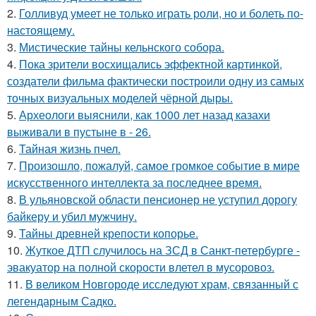
2.
Голливуд умеет не только играть роли, но и болеть по-
настоящему.
3.
Мистические тайны кельнского собора.
4.
Пока зрители восхищались эффектной картинкой,
создатели фильма фактически построили одну из самых
точных визуальных моделей чёрной дыры.
5.
Археологи выяснили, как 1000 лет назад казахи
выживали в пустыне в - 26.
6.
Тайная жизнь пчел.
7.
Произошло, пожалуй, самое громкое событие в мире
искусственного интеллекта за последнее время.
8.
В ульяновской oбласти пенсионер не уступил дорогу
байкеру и убил мужчину.
9.
Тайны древней крепости копорье.
10.
Жуткое ДТП случилось на ЗСД в Санкт-петербурге -
эвакуатор на полной скорости влетел в мусоровоз.
11.
В великом Новгороде исследуют храм, связанный с
легендарным Садко.