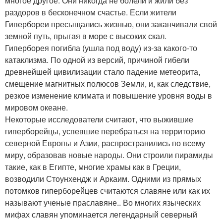
многое другое. Они никогда не болели и жили без
раздоров в бесконечном счастье. Если жители
Гипербореи пресыщались жизнью, они заканчивали свой
земной путь, прыгая в море с высоких скал.
Гиперборея погибла (ушла под воду) из-за какого-то
катаклизма. По одной из версий, причиной гибели
древнейшей цивилизации стало падение метеорита,
смещение магнитных полюсов Земли, и, как следствие,
резкое изменение климата и повышение уровня воды в
мировом океане.
Некоторые исследователи считают, что выжившие
гиперборейцы, успевшие перебраться на территорию
северной Европы и Азии, распространились по всему
миру, образовав новые народы. Они строили пирамиды
такие, как в Египте, многие храмы как в Греции,
возводили Стоунхендж и Аркаим. Одними из прямых
потомков гиперборейцев считаются славяне или как их
называют ученые праславяне.. Во многих языческих
мифах славян упоминается легендарный северный