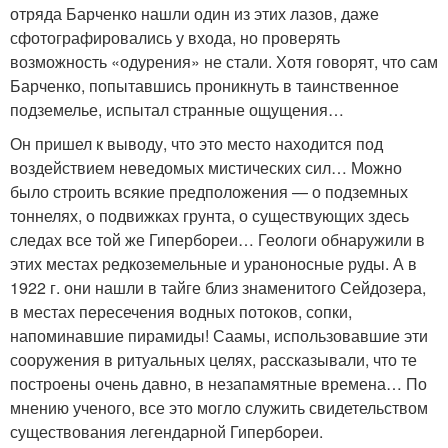
отряда Барченко нашли один из этих лазов, даже
сфотографировались у входа, но проверять
возможность «одурения» не стали. Хотя говорят, что сам
Барченко, попытавшись проникнуть в таинственное
подземелье, испытал странные ощущения…
Он пришел к выводу, что это место находится под
воздействием неведомых мистических сил… Можно
было строить всякие предположения — о подземных
тоннелях, о подвижках грунта, о существующих здесь
следах все той же Гипербореи… Геологи обнаружили в
этих местах редкоземельные и ураноносные руды. А в
1922 г. они нашли в тайге близ знаменитого Сейдозера,
в местах пересечения водных потоков, сопки,
напоминавшие пирамиды! Саамы, использовавшие эти
сооружения в ритуальных целях, рассказывали, что те
построены очень давно, в незапамятные времена… По
мнению ученого, все это могло служить свидетельством
существования легендарной Гипербореи.