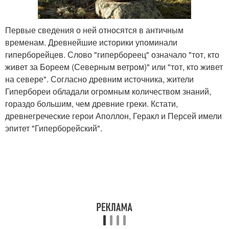
Первые сведения о ней относятся в античным
временам. Древнейшие историки упоминали
гиперборейцев. Слово "гипербореец" означало "тот, кто
живет за Бореем (Северным ветром)" или "тот, кто живет
на севере". Согласно древним источника, жители
Гипербореи обладали огромным количеством знаний,
гораздо большим, чем древние греки. Кстати,
древнегреческие герои Аполлон, Геракл и Персей имели
эпитет "Гиперборейский".